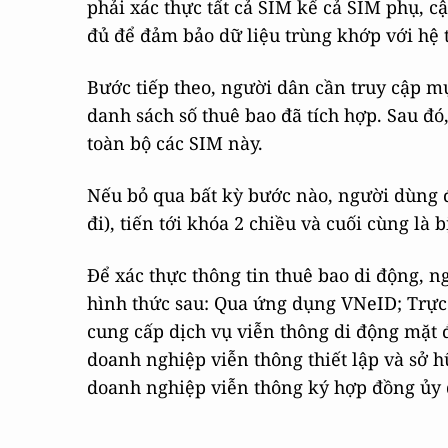
phải xác thực tất cả SIM kể cả SIM phụ, 
đủ để đảm bảo dữ liệu trùng khớp với hệ 
Bước tiếp theo, người dân cần truy cập m
danh sách số thuê bao đã tích hợp. Sau đ
toàn bộ các SIM này.
Nếu bỏ qua bất kỳ bước nào, người dùng đ
đi), tiến tới khóa 2 chiều và cuối cùng là 
Để xác thực thông tin thuê bao di động, n
hình thức sau: Qua ứng dụng VNeID; Trự
cung cấp dịch vụ viễn thông di động mặt đ
doanh nghiệp viễn thông thiết lập và sở h
doanh nghiệp viễn thông ký hợp đồng ủy 