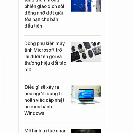
phiên giao dịch sôi
động nhờ đợt giải
tỏa hạn chế bán
đầu tiên
Dòng phụ kiện máy
tính Microsoft trở
lại dưới tên gọi và
thương hiệu đối tác
mới
Điều gì sẽ xảy ra
nếu người dùng trì
hoãn việc cập nhật
hệ điều hành
Windows
Mô hình trí tuệ nhân