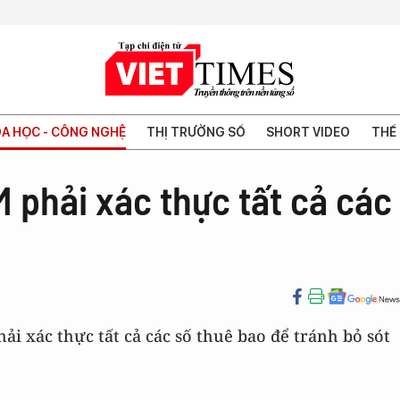
A HỌC - CÔNG NGHỆ
THỊ TRƯỜNG SỐ
SHORT VIDEO
THẾ 
 phải xác thực tất cả các
i xác thực tất cả các số thuê bao để tránh bỏ sót