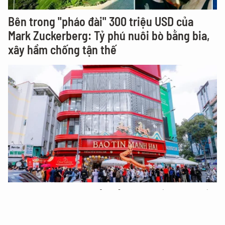
Bên trong "pháo đài" 300 triệu USD của
Mark Zuckerberg: Tỷ phú nuôi bò bằng bia,
xây hầm chống tận thế
Thanh tra Chính phủ chỉ rõ loạt vi phạm tại
Bảo Tín Mạnh Hải, Mi Hồng, SJC, PNJ