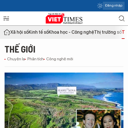
Đăng nhập
Xã hội số
Kinh tế số
Khoa học - Công nghệ
Thị trường số
Th
THẾ GIỚI
Chuyện lạ
Phân tích
Công nghệ mới