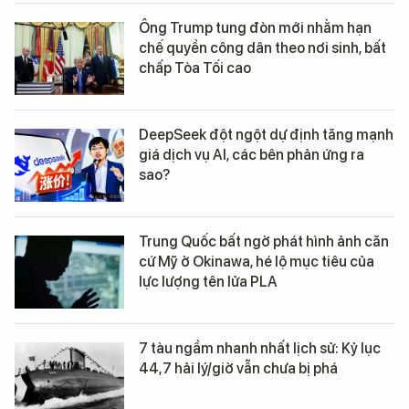
Ông Trump tung đòn mới nhằm hạn
chế quyền công dân theo nơi sinh, bất
chấp Tòa Tối cao
DeepSeek đột ngột dự định tăng mạnh
giá dịch vụ AI, các bên phản ứng ra
sao?
Trung Quốc bất ngờ phát hình ảnh căn
cứ Mỹ ở Okinawa, hé lộ mục tiêu của
lực lượng tên lửa PLA
7 tàu ngầm nhanh nhất lịch sử: Kỷ lục
44,7 hải lý/giờ vẫn chưa bị phá