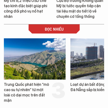
Mỹ chi 8,2 triệu USD chế
Cựu Bộ trưởng Không quân
tạo kính đặc biệt giúp phi
Mỹ bị tước quyền tiếp cận
công đối phó vụ nổ hạt
tài liệu mật do tiết lộ về
nhân
chuyên cơ tổng thống
ĐỌC NHIỀU
Trung Quốc phát hiện “mỏ
Loạt dự án bất động 
cao su tự nhiên” từ một
Đà Nẵng sắp bị kiểm t
loài cỏ dại mọc trên đất
mặn