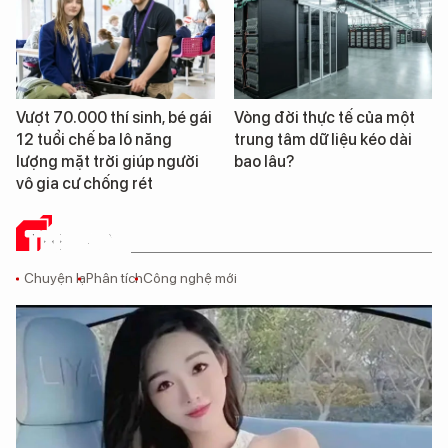
Vượt 70.000 thí sinh, bé gái
Vòng đời thực tế của một
12 tuổi chế ba lô năng
trung tâm dữ liệu kéo dài
lượng mặt trời giúp người
bao lâu?
vô gia cư chống rét
THẾ GIỚI
Chuyện lạ
Phân tích
Công nghệ mới