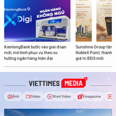
KienlongBank bước vào giai đoạn
Sunshine Group tặng
mới, mô hình phục vụ theo xu
NobleX Point, thanh t
hướng ngân hàng hiện đại
giá trị BĐS mới
Ảnh
Video
Short Video
Emagazine
In