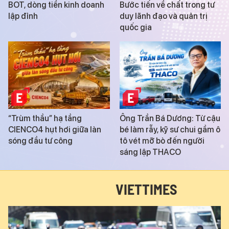
BOT, dòng tiền kinh doanh
Bước tiến về chất trong tư
lập đỉnh
duy lãnh đạo và quản trị
quốc gia
“Trùm thầu” hạ tầng
Ông Trần Bá Dương: Từ cậu
CIENCO4 hụt hơi giữa làn
bé làm rẫy, kỹ sư chui gầm ô
sóng đầu tư công
tô vét mỡ bò đến người
sáng lập THACO
VIETTIMES