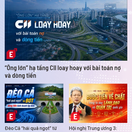
“Ông lớn” hạ tầng CII loay hoay với bài toán nợ
và dòng tiền
Đèo Cả “hái quả ngọt” từ
Hội nghị Trung ương 3: