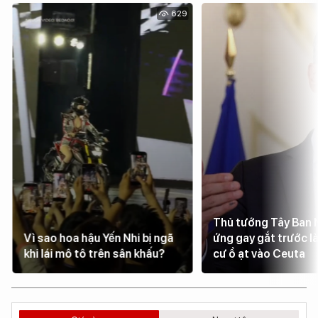
629
Thủ tướng Tây Ban 
Vì sao hoa hậu Yến Nhi bị ngã
ứng gay gắt trước l
khi lái mô tô trên sân khấu?
cư ồ ạt vào Ceuta