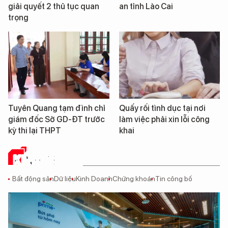
giải quyết 2 thủ tục quan
an tỉnh Lào Cai
trọng
Tuyên Quang tạm đình chỉ
Quấy rối tình dục tại nơi
giám đốc Sở GD-ĐT trước
làm việc phải xin lỗi công
kỳ thi lại THPT
khai
KINH TẾ SỐ
Bất động sản
Dữ liệu
Kinh Doanh
Chứng khoán
Tin công bố