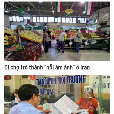
Đi chợ trở thành “nỗi ám ảnh” ở Iran