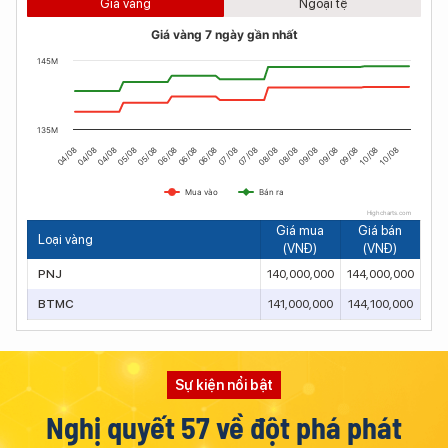
Giá vàng
Ngoại tệ
Giá vàng 7 ngày gần nhất
145M
135M
05/08
07/08
04/08
09/08
06/08
08/08
05/08
10/08
07/08
04/08
09/08
06/08
08/08
04/08
10/08
06/08
09/08
Mua vào
Bán ra
Highcharts.com
Giá mua
Giá bán
Loại vàng
(VNĐ)
(VNĐ)
PNJ
140,000,000
144,000,000
BTMC
141,000,000
144,100,000
Sự kiện nổi bật
Nghị quyết 57 về đột phá phát