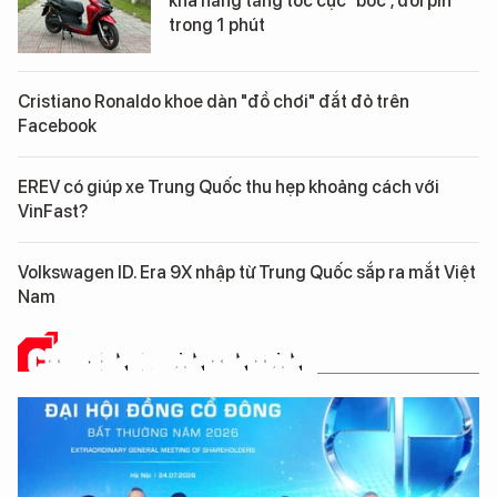
khả năng tăng tốc cực “bốc”, đổi pin
trong 1 phút
Cristiano Ronaldo khoe dàn "đồ chơi" đắt đỏ trên
Facebook
EREV có giúp xe Trung Quốc thu hẹp khoảng cách với
VinFast?
Volkswagen ID. Era 9X nhập từ Trung Quốc sắp ra mắt Việt
Nam
CHUYỆN DOANH NHÂN