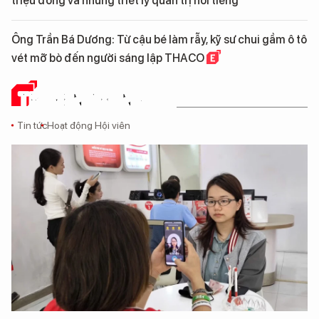
triệu đồng và những triết lý quản trị nổi tiếng
Ông Trần Bá Dương: Từ cậu bé làm rẫy, kỹ sư chui gầm ô tô
vét mỡ bò đến người sáng lập THACO
TRUYỀN THÔNG SỐ
Tin tức
Hoạt động Hội viên