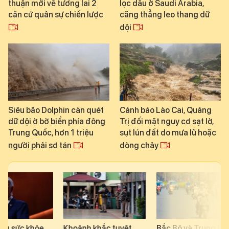
thuận mới về tương lai 2
lọc dầu ở Saudi Arabia,
căn cứ quân sự chiến lược
căng thẳng leo thang dữ
dội
Siêu bão Dolphin càn quét
Cảnh báo Lào Cai, Quảng
dữ dội ở bờ biển phía đông
Trị đối mặt nguy cơ sạt lở,
Trung Quốc, hơn 1 triệu
sụt lún đất do mưa lũ hoặc
người phải sơ tán
dòng chảy
Khoảnh khắc tuyệt
Bắc Bộ và Trung Bộ
Áp thấp