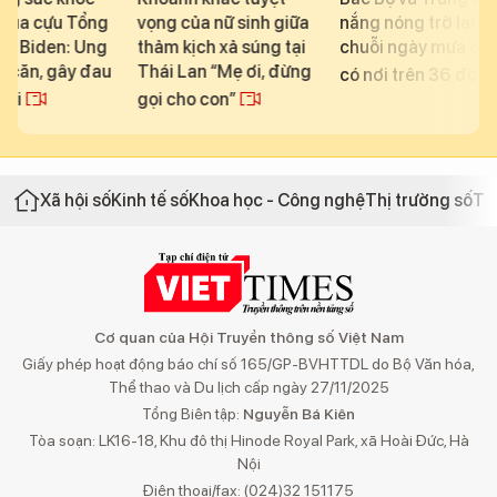
g
vọng của nữ sinh giữa
nắng nóng trở lại sau
suy yếu
g
thảm kịch xả súng tại
chuỗi ngày mưa dông,
thấp t
au
Thái Lan “Mẹ ơi, đừng
Hải Na
có nơi trên 36 độ C
gọi cho con”
Xã hội số
Kinh tế số
Khoa học - Công nghệ
Thị trường số
Th
Cơ quan của Hội Truyền thông số Việt Nam
Giấy phép hoạt động báo chí số 165/GP-BVHTTDL do Bộ Văn hóa,
Thể thao và Du lịch cấp ngày 27/11/2025
Tổng Biên tập:
Nguyễn Bá Kiên
Tòa soạn: LK16-18, Khu đô thị Hinode Royal Park, xã Hoài Đức, Hà
Nội
Điện thoại/fax: (024)32 151175