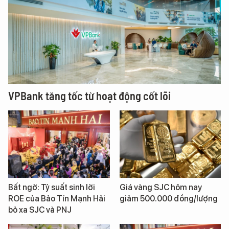
VPBank tăng tốc từ hoạt động cốt lõi
Bất ngờ: Tỷ suất sinh lời
Giá vàng SJC hôm nay
ROE của Bảo Tín Mạnh Hải
giảm 500.000 đồng/lượng
bỏ xa SJC và PNJ