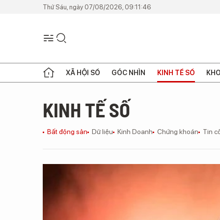
Thứ Sáu, ngày 07/08/2026, 09:11:46
XÃ HỘI SỐ
GÓC NHÌN
KINH TẾ SỐ
KHO
KINH TẾ SỐ
Bất động sản
Dữ liệu
Kinh Doanh
Chứng khoán
Tin c