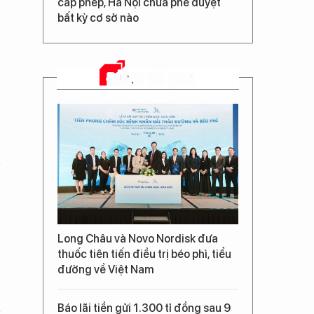
cấp phép, Hà Nội chưa phê duyệt
bất kỳ cơ sở nào
ĐỪNG BỎ QUA
Long Châu và Novo Nordisk đưa
g
thuốc tiên tiến điều trị béo phì, tiểu
đường về Việt Nam
Báo lãi tiền gửi 1.300 tỉ đồng sau 9