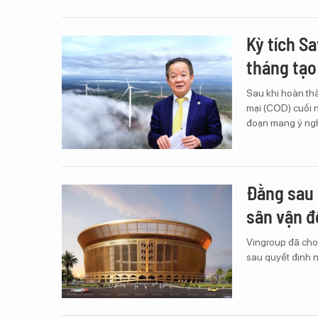
Kỳ tích S
tháng tạo
Sau khi hoàn th
mại (COD) cuối 
đoạn mang ý ngh
Đằng sau 
sân vận đ
Vingroup đã chọ
sau quyết định n