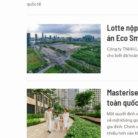
quốc tế.
Lotte nộp
án Eco Sm
Công ty TNHH Lo
cho biết đã hoàn
Masteris
toàn quốc 
Một quyết định 
về một không gi
gia đình. Chính 
nhiều hơn vào kh