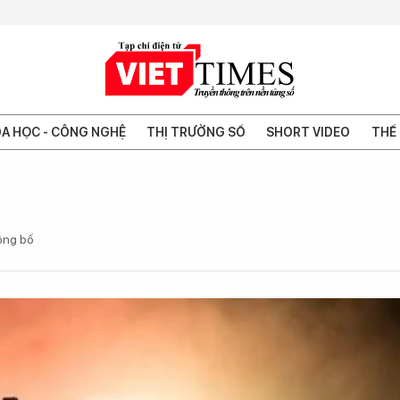
A HỌC - CÔNG NGHỆ
THỊ TRƯỜNG SỐ
SHORT VIDEO
THẾ 
ông bố