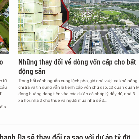
ho
Những thay đổi về dòng vốn cấp cho bất
động sản
n từ
Trong bối cảnh nguồn cung lệch pha, giá nhà vượt xa khả năng
 cầu
chi trả và tín dụng vẫn là kênh cấp vốn chủ đạo, cơ quan quản lý
T
đang hướng dòng tiền vào các dự án có pháp lý đầy đủ, nhà ở
xã hội, nhà ở cho thuê và người mua nhà để ở...
 địa
hanh Đa sẽ thay đổi ra sao với dự án tỷ đô