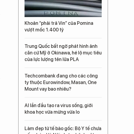
Khoản “phải trả Vin” của Pomina
vượt mốc 1.400 tỷ
Trung Quốc bất ngờ phát hình ảnh
căn cứ Mỹ ở Okinawa, hé lộ mục tiêu
của lực lượng tên lửa PLA
Techcombank đang cho các công
ty thuộc Eurowindow, Masan, One
Mount vay bao nhiêu?
AI lần đầu tạo ra virus sống, giới
khoa học vừa mừng vừa lo
Làm đẹp từ tế bào gốc: Bộ Y tế chưa