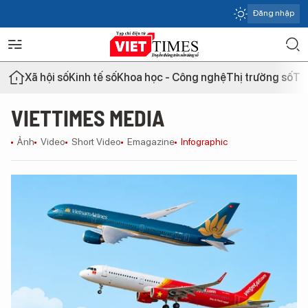
Đăng nhập
Xã hội số
Kinh tế số
Khoa học - Công nghệ
Thị trường số
Th
VIETTIMES MEDIA
Ảnh
Video
Short Video
Emagazine
Infographic