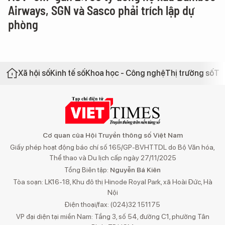
Airways, SGN và Sasco phải trích lập dự
phòng
Xã hội số
Kinh tế số
Khoa học - Công nghệ
Thị trường số
Th
Cơ quan của Hội Truyền thông số Việt Nam
Giấy phép hoạt động báo chí số 165/GP-BVHTTDL do Bộ Văn hóa,
Thể thao và Du lịch cấp ngày 27/11/2025
Tổng Biên tập:
Nguyễn Bá Kiên
Tòa soạn: LK16-18, Khu đô thị Hinode Royal Park, xã Hoài Đức, Hà
Nội
Điện thoại/fax: (024)32 151175
VP đại diện tại miền Nam: Tầng 3, số 54, đường C1, phường Tân