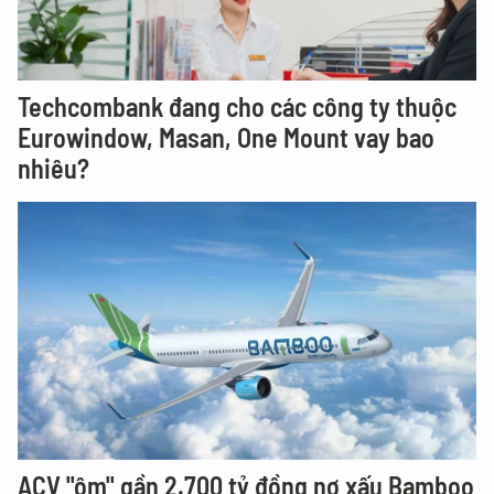
Techcombank đang cho các công ty thuộc
Eurowindow, Masan, One Mount vay bao
nhiêu?
ACV "ôm" gần 2.700 tỷ đồng nợ xấu Bamboo