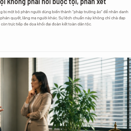
ội không phải nơi buộc tội, phán xét
g bị một bộ phận người dùng biến thành “pháp trường ảo” để nhân danh
ý phán quyết, lăng mạ người khác. Sự lệch chuẩn này không chỉ chà đạp
 còn trực tiếp đe dọa khối đại đoàn kết toàn dân tộc.