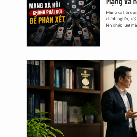
Mạng xã h
Mạng xã hội đan
chính nghĩa, tự 
lên pháp luật mà