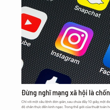
Đừng nghĩ mạng xã hội là chốn
Chỉ với một câu lệnh đơn giản, sau chưa đầy 10 giây, một đoạ
độ chân thực đến kinh ngạc. Trong thế giới của thuật toán h