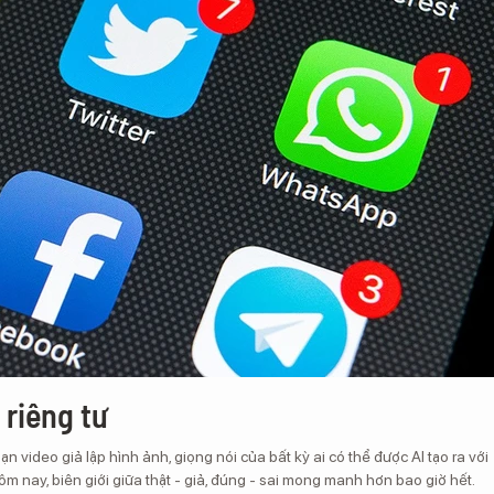
 riêng tư
n video giả lập hình ảnh, giọng nói của bất kỳ ai có thể được AI tạo ra với
ôm nay, biên giới giữa thật - giả, đúng - sai mong manh hơn bao giờ hết.