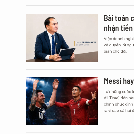
Bài toán 
nhận tiền
Việc doanh nghiệ
về quyền lợi ngư
gian chờ đợi.
Messi hay
Từ những cuộc tr
All Time) đến hà
chinh phục đỉnh 
ra vì sao cả hai