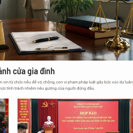
ánh cửa gia đình
 xin từ chức nếu để vợ, chồng, con vi phạm pháp luật gây bức xúc dư luận
thức tỉnh trách nhiệm nêu gương của người đứng đầu.