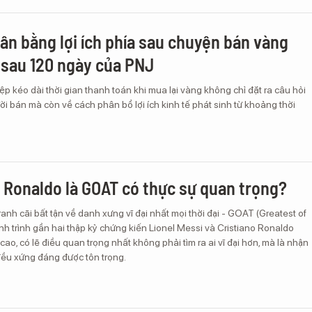
cân bằng lợi ích phía sau chuyện bán vàng
 sau 120 ngày của PNJ
p kéo dài thời gian thanh toán khi mua lại vàng không chỉ đặt ra câu hỏi
ời bán mà còn về cách phân bổ lợi ích kinh tế phát sinh từ khoảng thời
 Ronaldo là GOAT có thực sự quan trọng?
anh cãi bất tận về danh xưng vĩ đại nhất mọi thời đại - GOAT (Greatest of
nh trình gần hai thập kỷ chứng kiến Lionel Messi và Cristiano Ronaldo
cao, có lẽ điều quan trọng nhất không phải tìm ra ai vĩ đại hơn, mà là nhận
 đều xứng đáng được tôn trọng.