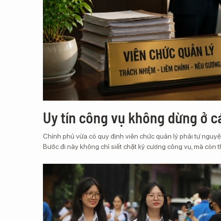
Uy tín công vụ không dừng ở c
Chính phủ vừa có quy định viên chức quản lý phải tự nguyện
Bước đi này không chỉ siết chặt kỷ cương công vụ, mà còn 