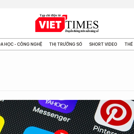
A HỌC - CÔNG NGHỆ
THỊ TRƯỜNG SỐ
SHORT VIDEO
THẾ 