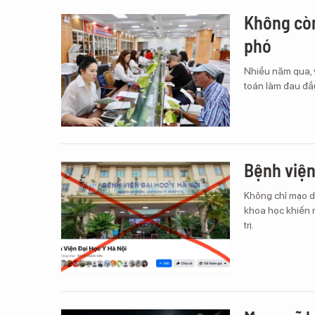
Không còn
phó
Nhiều năm qua, v
toán làm đau đầ
Bệnh viện 
Không chỉ mạo d
khoa học khiến n
trị.