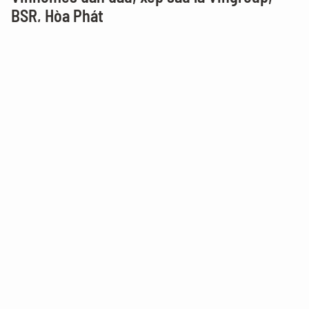
BSR, Hòa Phát
ĐỪNG BỎ QUA
Long Châu và Novo Nordisk đưa thuốc tiên
tiến điều trị béo phì, tiểu đường về Việt