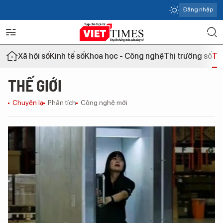
Đăng nhập
Xã hội số
Kinh tế số
Khoa học - Công nghệ
Thị trường số
Th
THẾ GIỚI
Chuyện lạ
Phân tích
Công nghệ mới