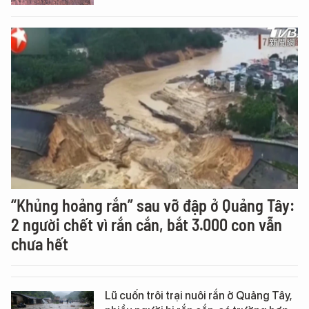
“Khủng hoảng rắn” sau vỡ đập ở Quảng Tây:
2 người chết vì rắn cắn, bắt 3.000 con vẫn
chưa hết
Lũ cuốn trôi trại nuôi rắn ở Quảng Tây,