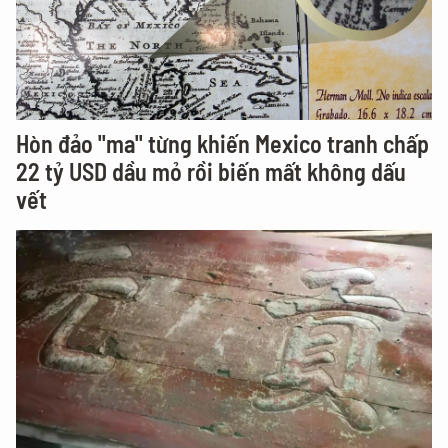
Hòn đảo "ma" từng khiến Mexico tranh chấp
22 tỷ USD dầu mỏ rồi biến mất không dấu
vết