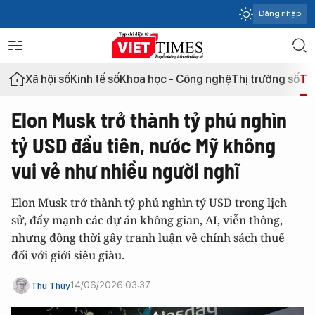
Đăng nhập
Xã hội số
Kinh tế số
Khoa học - Công nghệ
Thị trường số
Th
Elon Musk trở thành tỷ phú nghìn
tỷ USD đầu tiên, nước Mỹ không
vui vẻ như nhiều người nghĩ
Elon Musk trở thành tỷ phú nghìn tỷ USD trong lịch
sử, đẩy mạnh các dự án không gian, AI, viễn thông,
nhưng đồng thời gây tranh luận về chính sách thuế
đối với giới siêu giàu.
14/06/2026 03:37
Thu Thủy