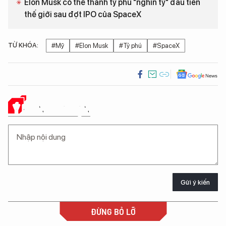
Elon Musk có thể thành tỷ phú "nghìn tỷ" đầu tiên
thế giới sau đợt IPO của SpaceX
TỪ KHÓA:
#Mỹ
#Elon Musk
#Tỷ phú
#SpaceX
Ý KIẾN CỦA BẠN
Gửi ý kiến
ĐỪNG BỎ LỠ