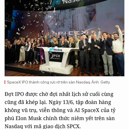
SpaceX IPO thành công rực rỡ trên sàn Nasdaq. Ảnh: Getty.
Đợt IPO được chờ đợi nhất lịch sử cuối cùng
cũng đã khép lại. Ngày 13/6, tập đoàn hàng
không vũ trụ, viễn thông và AI SpaceX của tỷ
phú Elon Musk chính thức niêm yết trên sàn
Nasdaq với mã giao dịch SPCX.