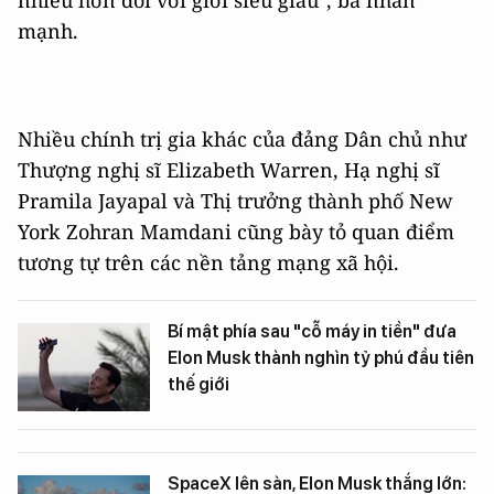
nhiều hơn đối với giới siêu giàu", bà nhấn
mạnh.
Nhiều chính trị gia khác của đảng Dân chủ như
Thượng nghị sĩ Elizabeth Warren, Hạ nghị sĩ
Pramila Jayapal và Thị trưởng thành phố New
York Zohran Mamdani cũng bày tỏ quan điểm
tương tự trên các nền tảng mạng xã hội.
Bí mật phía sau "cỗ máy in tiền" đưa
Elon Musk thành nghìn tỷ phú đầu tiên
thế giới
SpaceX lên sàn, Elon Musk thắng lớn: