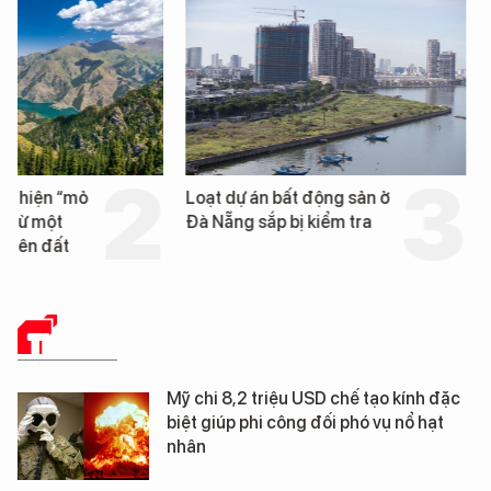
Loạt dự án bất động sản ở
Nga xây dựng hơn 1.
Đà Nẵng sắp bị kiểm tra
km "hành lang chống
UAV" bảo vệ tuyến hậ
cần trên chiến trường
THẾ GIỚI
Mỹ chi 8,2 triệu USD chế tạo kính đặc
biệt giúp phi công đối phó vụ nổ hạt
nhân