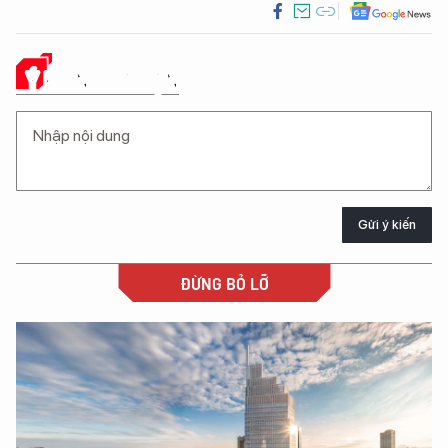
Ý KIẾN CỦA BẠN
Gửi ý kiến
ĐỪNG BỎ LỠ