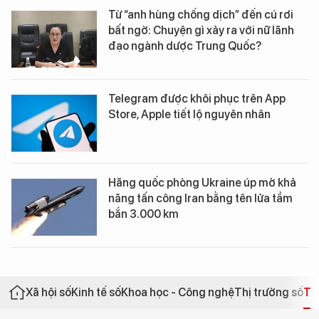
Từ “anh hùng chống dịch” đến cú rơi
bất ngờ: Chuyện gì xảy ra với nữ lãnh
đạo ngành dược Trung Quốc?
Telegram được khôi phục trên App
Store, Apple tiết lộ nguyên nhân
Hãng quốc phòng Ukraine úp mở khả
năng tấn công Iran bằng tên lửa tầm
bắn 3.000 km
Xã hội số
Kinh tế số
Khoa học - Công nghệ
Thị trường số
Th