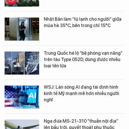
Nhật Bản làm “tủ lạnh cho người” giữa
mùa hè 35°C, bên trong chỉ 15°C
Trung Quốc hé lộ “bệ phóng vạn năng”
trên tàu Type 052D, dùng được nhiều
loại tên lửa
WSJ: Làn sóng AI đang tái định hình
kinh tế Mỹ mạnh mẽ hơn nhiều người
nghĩ
Nga đưa MS-21-310 “thuần nội địa”
lên bầu trời, quyết thoát phụ thuộc