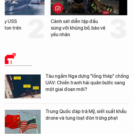
Cảnh sát diễn tập đấu
Hình ảnh đầu tiên về 
súng với khủng bố, bảo vệ
tàu sân bay USS Geo
yếu nhân
Washington vừa đến 
Nẵng
THẾ GIỚI
Tàu ngầm Nga dựng "lồng thép" chống
UAV: Chiến tranh hải quân bước sang
một giai đoạn mới?
Trung Quốc đáp trả Mỹ, siết xuất khẩu
drone và tung loạt đòn trừng phạt