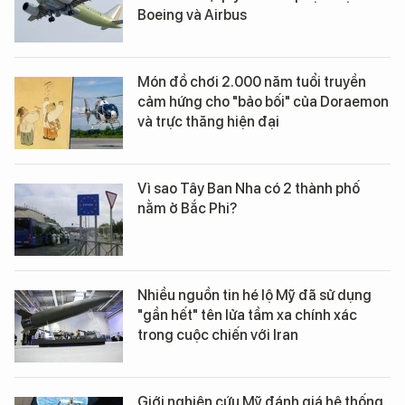
Boeing và Airbus
Món đồ chơi 2.000 năm tuổi truyền
cảm hứng cho "bảo bối" của Doraemon
và trực thăng hiện đại
Vì sao Tây Ban Nha có 2 thành phố
nằm ở Bắc Phi?
Nhiều nguồn tin hé lộ Mỹ đã sử dụng
"gần hết" tên lửa tầm xa chính xác
trong cuộc chiến với Iran
Giới nghiên cứu Mỹ đánh giá hệ thống