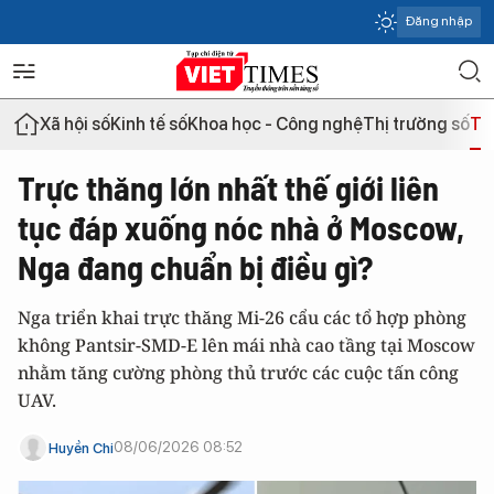
Đăng nhập
Xã hội số
Kinh tế số
Khoa học - Công nghệ
Thị trường số
Th
Trực thăng lớn nhất thế giới liên
tục đáp xuống nóc nhà ở Moscow,
Nga đang chuẩn bị điều gì?
Nga triển khai trực thăng Mi-26 cẩu các tổ hợp phòng
không Pantsir-SMD-E lên mái nhà cao tầng tại Moscow
nhằm tăng cường phòng thủ trước các cuộc tấn công
UAV.
08/06/2026 08:52
Huyền Chi