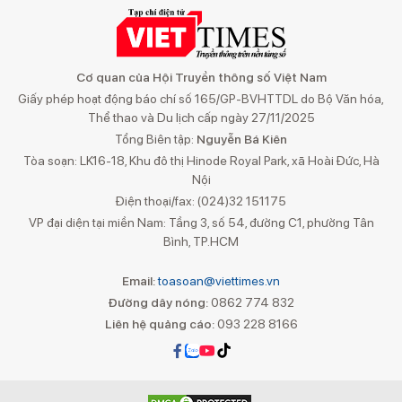
Cơ quan của Hội Truyền thông số Việt Nam
Giấy phép hoạt động báo chí số 165/GP-BVHTTDL do Bộ Văn hóa,
Thể thao và Du lịch cấp ngày 27/11/2025
Tổng Biên tập:
Nguyễn Bá Kiên
Tòa soạn: LK16-18, Khu đô thị Hinode Royal Park, xã Hoài Đức, Hà
Nội
Điện thoại/fax: (024)32 151175
VP đại diện tại miền Nam: Tầng 3, số 54, đường C1, phường Tân
Bình, TP.HCM
Email:
toasoan@viettimes.vn
Đường dây nóng:
0862 774 832
Liên hệ quảng cáo:
093 228 8166