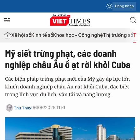
Đăng nhập
Xã hội số
Kinh tế số
Khoa học - Công nghệ
Thị trường số
Th
Mỹ siết trừng phạt, các doanh
nghiệp châu Âu ồ ạt rời khỏi Cuba
Các biện pháp trừng phạt mới của Mỹ gây áp lực lớn
khiến doanh nghiệp châu Âu rút khỏi Cuba, đặc biệt
trong lĩnh vực du lịch, vận tải và năng lượng.
06/06/2026 11:51
Thu Thủy