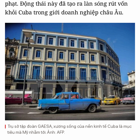
phạt. Động thái này đã tạo ra làn sóng rút vốn
khỏi Cuba trong giới doanh nghiệp châu Âu.
Trụ sở tập đoàn GAESA, xương sống của nền kinh tế Cuba là mục
tiêu mà Mỹ nhằm tới. Ảnh: AFP.