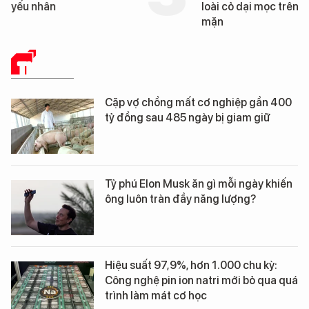
ân
loài cỏ dại mọc trên đất
mặn
THẾ GIỚI
Cặp vợ chồng mất cơ nghiệp gần 400
tỷ đồng sau 485 ngày bị giam giữ
Tỷ phú Elon Musk ăn gì mỗi ngày khiến
ông luôn tràn đầy năng lượng?
Hiệu suất 97,9%, hơn 1.000 chu kỳ:
Công nghệ pin ion natri mới bỏ qua quá
trình làm mát cơ học