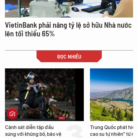
VietinBank phải nâng tỷ lệ sở hữu Nhà nước
lên tối thiểu 65%
ĐỌC NHIỀU
t diễn tập đấu
Trung Quốc phát hiện “mỏ
i khủng bố, bảo vệ
cao su tự nhiên” từ một