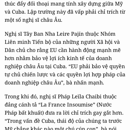
thúc đẩy đối thoại mang tính xây dựng giữa Mỹ
và Cuba. Lập trường này đã vấp phải chỉ trích từ
một số nghị sĩ châu Âu.
Nghị sĩ Tây Ban Nha Leire Pajín thuộc Nhóm
Liên minh Tiến bộ của những người Xã hội và
Dân chủ cho rằng EU cần hành động mạnh mẽ
hơn nhằm bảo vệ lợi ích kinh tế của doanh
nghiệp châu Âu tại Cuba. “EU phải bảo vệ quyền
tự chủ chiến lược và các quyền lợi hợp pháp của
doanh nghiệp châu Âu”, bà nhấn mạnh.
Trong khi đó, nghị sĩ Pháp Leïla Chaibi thuộc
đảng cánh tả “La France Insoumise” (Nước
Pháp bất khuất) đưa ra lời chỉ trích gay gắt hơn.
“Trong vấn đề Cuba, thái độ của chúng ta trước
Mỹ chẳng khác nào một chú cún con”, bà nói.