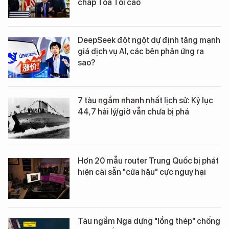
chấp Tòa Tối cao
DeepSeek đột ngột dự định tăng mạnh
giá dịch vụ AI, các bên phản ứng ra
sao?
7 tàu ngầm nhanh nhất lịch sử: Kỷ lục
44,7 hải lý/giờ vẫn chưa bị phá
Hơn 20 mẫu router Trung Quốc bị phát
hiện cài sẵn "cửa hậu" cực nguy hại
Tàu ngầm Nga dựng "lồng thép" chống