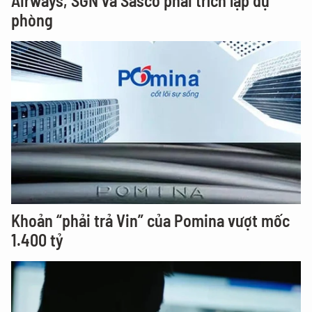
Airways, SGN và Sasco phải trích lập dự
phòng
Khoản “phải trả Vin” của Pomina vượt mốc
1.400 tỷ