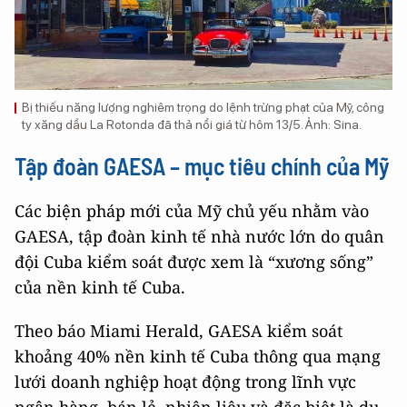
Bị thiếu năng lượng nghiêm trọng do lệnh trừng phạt của Mỹ, công
ty xăng dầu La Rotonda đã thả nổi giá từ hôm 13/5. Ảnh: Sina.
Tập đoàn GAESA – mục tiêu chính của Mỹ
Các biện pháp mới của Mỹ chủ yếu nhằm vào
GAESA, tập đoàn kinh tế nhà nước lớn do quân
đội Cuba kiểm soát được xem là “xương sống”
của nền kinh tế Cuba.
Theo báo Miami Herald, GAESA kiểm soát
khoảng 40% nền kinh tế Cuba thông qua mạng
lưới doanh nghiệp hoạt động trong lĩnh vực
ngân hàng, bán lẻ, nhiên liệu và đặc biệt là du