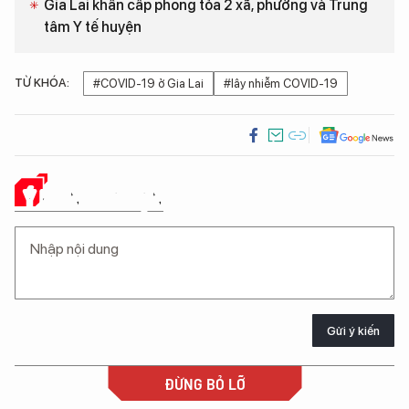
Gia Lai khẩn cấp phong tỏa 2 xã, phường và Trung
tâm Y tế huyện
TỪ KHÓA:
#COVID-19 ở Gia Lai
#lây nhiễm COVID-19
Ý KIẾN CỦA BẠN
Gửi ý kiến
ĐỪNG BỎ LỠ