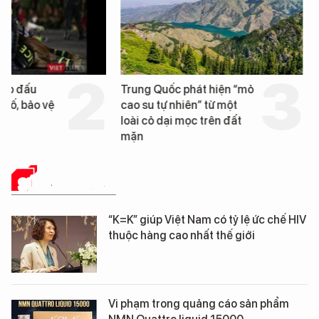
Trung Quốc phát hiện “mỏ
Loạt dự án bất động 
cao su tự nhiên” từ một
Đà Nẵng sắp bị kiểm t
loài cỏ dại mọc trên đất
mặn
SỨC KHỎE 24H
“K=K” giúp Việt Nam có tỷ lệ ức chế HIV
thuộc hàng cao nhất thế giới
Vi phạm trong quảng cáo sản phẩm