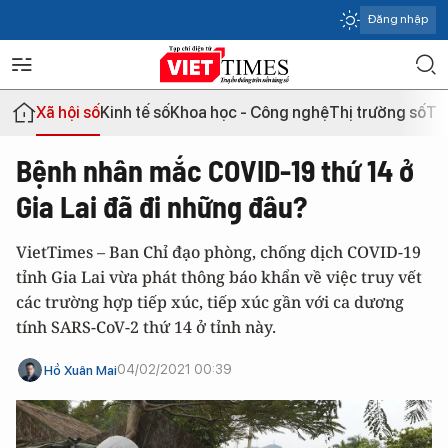
Đăng nhập
Xã hội số
Kinh tế số
Khoa học - Công nghệ
Thị trường số
Th
Bệnh nhân mắc COVID-19 thứ 14 ở
Gia Lai đã đi những đâu?
VietTimes – Ban Chỉ đạo phòng, chống dịch COVID-19
tỉnh Gia Lai vừa phát thông báo khẩn về việc truy vết
các trường hợp tiếp xúc, tiếp xúc gần với ca dương
tính SARS-CoV-2 thứ 14 ở tỉnh này.
04/02/2021 00:39
Hồ Xuân Mai