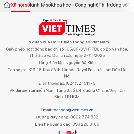
Xã hội số
Kinh tế số
Khoa học - Công nghệ
Thị trường số
Th
Cơ quan của Hội Truyền thông số Việt Nam
Giấy phép hoạt động báo chí số 165/GP-BVHTTDL do Bộ Văn hóa,
Thể thao và Du lịch cấp ngày 27/11/2025
Tổng Biên tập:
Nguyễn Bá Kiên
Tòa soạn: LK16-18, Khu đô thị Hinode Royal Park, xã Hoài Đức, Hà
Nội
Điện thoại/fax: (024)32 151175
VP đại diện tại miền Nam: Tầng 3, số 54, đường C1, phường Tân
Bình, TP.HCM
Email:
toasoan@viettimes.vn
Đường dây nóng:
0862 774 832
Liên hệ quảng cáo:
093 228 8166