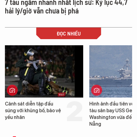
7 tàu ngầm nhanh nhất lịch sử: Kỷ lục 44,7
hải lý/giờ vẫn chưa bị phá
ĐỌC NHIỀU
Hình ảnh đầu tiên về siêu
Cận cảnh chi
tàu sân bay USS George
tống tàu sân 
Washington vừa đến Đà
George Washi
Nẵng
Đà Nẵng