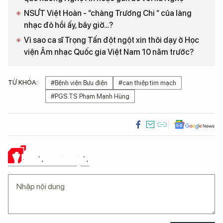
NSƯT Việt Hoàn - “chàng Trương Chi “ của làng
nhạc đỏ hồi ấy, bây giờ…?
Vì sao ca sĩ Trọng Tấn đột ngột xin thôi dạy ở Học
viện Âm nhạc Quốc gia Việt Nam 10 năm trước?
TỪ KHÓA:
#Bệnh viện Bưu điện
#can thiệp tim mạch
#PGS.TS Phạm Mạnh Hùng
Ý KIẾN CỦA BẠN