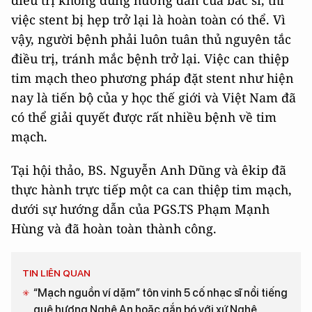
điều trị không đúng hướng dẫn của bác sĩ, thì
việc stent bị hẹp trở lại là hoàn toàn có thể. Vì
vậy, người bệnh phải luôn tuân thủ nguyên tắc
điều trị, tránh mắc bệnh trở lại. Việc can thiệp
tim mạch theo phương pháp đặt stent như hiện
nay là tiến bộ của y học thế giới và Việt Nam đã
có thể giải quyết được rất nhiều bệnh về tim
mạch.
Tại hội thảo, BS. Nguyễn Anh Dũng và êkip đã
thực hành trực tiếp một ca can thiệp tim mạch,
dưới sự hướng dẫn của PGS.TS Phạm Mạnh
Hùng và đã hoàn toàn thành công.
TIN LIÊN QUAN
“Mạch nguồn ví dặm” tôn vinh 5 cố nhạc sĩ nổi tiếng
quê hương Nghệ An hoặc gắn bó với xứ Nghệ