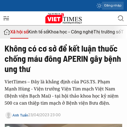
Đăng nhập
Xã hội số
Kinh tế số
Khoa học - Công nghệ
Thị trường số
Th
Không có cơ sở để kết luận thuốc
chống máu đông APERIN gây bệnh
ung thư
VietTimes – Đây là khẳng định của PGS.TS. Phạm
Mạnh Hùng - Viện trưởng Viện Tim mạch Việt Nam
(Bệnh viện Bạch Mai) - tại hội thảo khoa học kỷ niệm
500 ca can thiệp tim mạch ở Bệnh viện Bưu điện.
23/04/2023 23:00
Anh Tuấn