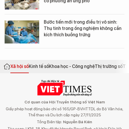
có phương án ứng phó
Bước tiến mới trong điều trị vô sinh:
Thụ tinh trong ống nghiệm không cần
kích thích buồng trứng
Xã hội số
Kinh tế số
Khoa học - Công nghệ
Thị trường số
Th
Cơ quan của Hội Truyền thông số Việt Nam
Giấy phép hoạt động báo chí số 165/GP-BVHTTDL do Bộ Văn hóa,
Thể thao và Du lịch cấp ngày 27/11/2025
Tổng Biên tập:
Nguyễn Bá Kiên
Tòa soạn: LK16-18, Khu đô thị Hinode Royal Park, xã Hoài Đức, Hà