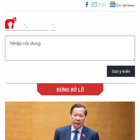
Ý KIẾN CỦA BẠN
Gửi ý kiến
ĐỪNG BỎ LỠ