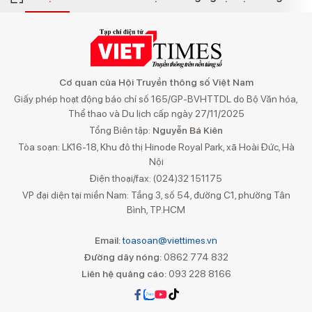
Cơ quan của Hội Truyền thông số Việt Nam
Giấy phép hoạt động báo chí số 165/GP-BVHTTDL do Bộ Văn hóa,
Thể thao và Du lịch cấp ngày 27/11/2025
Tổng Biên tập:
Nguyễn Bá Kiên
Tòa soạn: LK16-18, Khu đô thị Hinode Royal Park, xã Hoài Đức, Hà
Nội
Điện thoại/fax: (024)32 151175
VP đại diện tại miền Nam: Tầng 3, số 54, đường C1, phường Tân
Bình, TP.HCM
Email:
toasoan@viettimes.vn
Đường dây nóng:
0862 774 832
Liên hệ quảng cáo:
093 228 8166