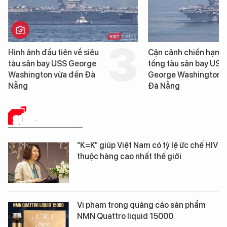
Hình ảnh đầu tiên về siêu
Cận cảnh chiến hạm 
tàu sân bay USS George
tống tàu sân bay USS
Washington vừa đến Đà
George Washington 
Nẵng
Đà Nẵng
SỨC KHỎE 24H
“K=K” giúp Việt Nam có tỷ lệ ức chế HIV
thuộc hàng cao nhất thế giới
Vi phạm trong quảng cáo sản phẩm
NMN Quattro liquid 15000