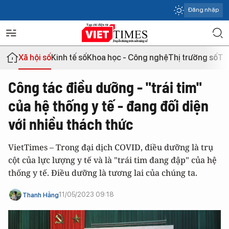
Đăng nhập
Xã hội số
Kinh tế số
Khoa học - Công nghệ
Thị trường số
Th
Công tác điều dưỡng - "trái tim"
của hệ thống y tế - đang đối diện
với nhiều thách thức
VietTimes – Trong đại dịch COVID, điều dưỡng là trụ
cột của lực lượng y tế và là "trái tim đang đập" của hệ
thống y tế. Điều dưỡng là tương lai của chúng ta.
11/05/2023 09:18
Thanh Hằng