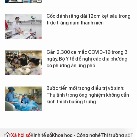
Cốc đánh răng dài 12cm kẹt sâu trong
trực tràng nam thanh niên
Gần 2.300 ca mắc COVID-19 trong 3
ngày, Bộ Y tế đề nghị các địa phương
có phương án ứng phó
Bước tiến mới trong điều trị vô sinh:
Thụ tinh trong ống nghiệm không cần
kích thích buồng trứng
Xã hội số
Kinh tế số
Khoa học - Công nghệ
Thị trường số
Th