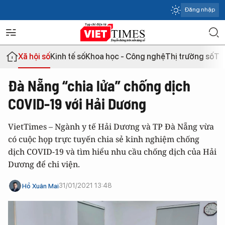
Đăng nhập
Xã hội số
Kinh tế số
Khoa học - Công nghệ
Thị trường số
Th
Đà Nẵng “chia lửa” chống dịch
COVID-19 với Hải Dương
VietTimes – Ngành y tế Hải Dương và TP Đà Nẵng vừa
có cuộc họp trực tuyến chia sẻ kinh nghiệm chống
dịch COVID-19 và tìm hiểu nhu cầu chống dịch của Hải
Dương để chi viện.
31/01/2021 13:48
Hồ Xuân Mai