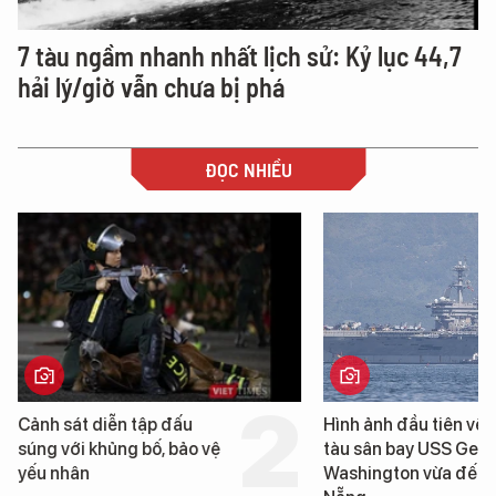
7 tàu ngầm nhanh nhất lịch sử: Kỷ lục 44,7
hải lý/giờ vẫn chưa bị phá
ĐỌC NHIỀU
Hình ảnh đầu tiên về siêu
Cận cảnh chiến
tàu sân bay USS George
tống tàu sân ba
Washington vừa đến Đà
George Washin