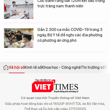
Cốc đánh răng dài 12cm kẹt sâu trong
trực tràng nam thanh niên
Gần 2.300 ca mắc COVID-19 trong 3
ngày, Bộ Y tế đề nghị các địa phương
có phương án ứng phó
Xã hội số
Kinh tế số
Khoa học - Công nghệ
Thị trường số
Th
Cơ quan của Hội Truyền thông số Việt Nam
Giấy phép hoạt động báo chí số 165/GP-BVHTTDL do Bộ Văn hóa,
Thể thao và Du lịch cấp ngày 27/11/2025