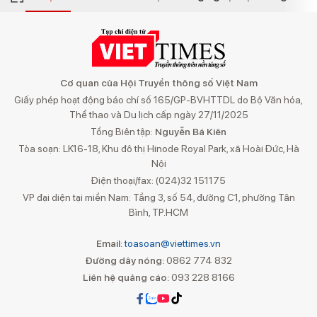
Cơ quan của Hội Truyền thông số Việt Nam
Giấy phép hoạt động báo chí số 165/GP-BVHTTDL do Bộ Văn hóa,
Thể thao và Du lịch cấp ngày 27/11/2025
Tổng Biên tập:
Nguyễn Bá Kiên
Tòa soạn: LK16-18, Khu đô thị Hinode Royal Park, xã Hoài Đức, Hà
Nội
Điện thoại/fax: (024)32 151175
VP đại diện tại miền Nam: Tầng 3, số 54, đường C1, phường Tân
Bình, TP.HCM
Email:
toasoan@viettimes.vn
Đường dây nóng:
0862 774 832
Liên hệ quảng cáo:
093 228 8166