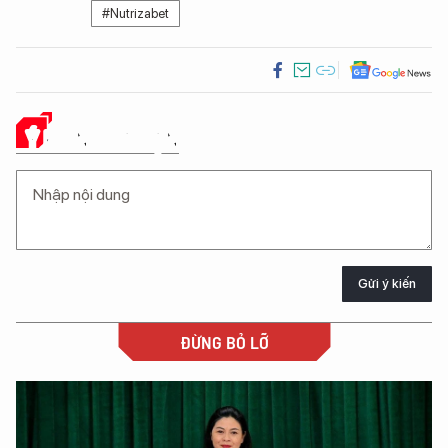
#Nutrizabet
Ý KIẾN CỦA BẠN
Gửi ý kiến
ĐỪNG BỎ LỠ