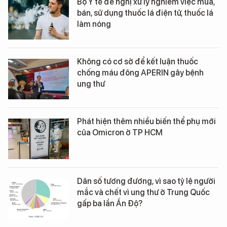
Bộ Y tế đề nghị xử lý nghiêm việc mua,
bán, sử dụng thuốc lá điện tử, thuốc lá
làm nóng
Không có cơ sở để kết luận thuốc
chống máu đông APERIN gây bệnh
ung thư
Phát hiện thêm nhiều biến thể phụ mới
của Omicron ở TP HCM
Dân số tương đương, vì sao tỷ lệ người
mắc và chết vì ung thư ở Trung Quốc
gấp ba lần Ấn Độ?