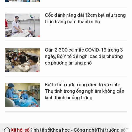
Cốc đánh răng dài 12cm kẹt sâu trong
trực tràng nam thanh niên
Gần 2.300 ca mắc COVID-19 trong 3
ngày, Bộ Y tế đề nghị các địa phương
có phương án ứng phó
Bước tiến mới trong điều trị vô sinh:
Thụ tinh trong ống nghiệm không cần
kích thích buồng trứng
Xã hội số
Kinh tế số
Khoa học - Công nghệ
Thị trường số
Th