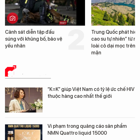
Trung Quốc phát hiện “mỏ
Loạt dự án bất động
cao su tự nhiên” từ một
Đà Nẵng sắp bị kiểm
loài cỏ dại mọc trên đất
mặn
SỨC KHỎE 24H
“K=K” giúp Việt Nam có tỷ lệ ức chế HIV
thuộc hàng cao nhất thế giới
Vi phạm trong quảng cáo sản phẩm
NMN Quattro liquid 15000