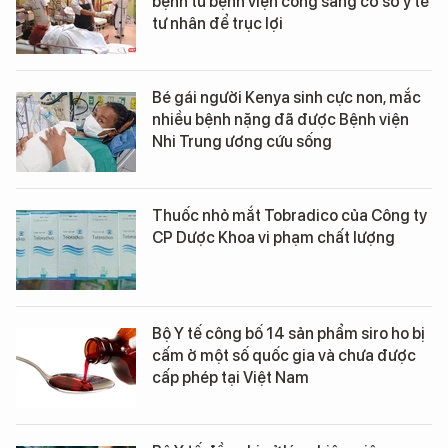
bệnh từ bệnh viện công sang cơ sở y tế
tư nhân để trục lợi
Bé gái người Kenya sinh cực non, mắc
nhiều bệnh nặng đã được Bệnh viện
Nhi Trung ương cứu sống
Thuốc nhỏ mắt Tobradico của Công ty
CP Dược Khoa vi phạm chất lượng
Bộ Y tế công bố 14 sản phẩm siro ho bị
cấm ở một số quốc gia và chưa được
cấp phép tại Việt Nam