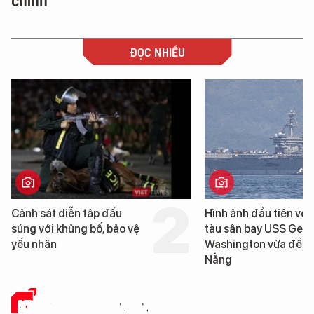
ĐỌC NHIỀU
Hình ảnh đầu tiên về siêu
Đà Nẵng sẽ đầu tư 
tàu sân bay USS George
6.200 tỷ đồng xây 
Washington vừa đến Đà
Bến cảng Liên Chiểu
Nẵng
đoạn 2
KHOA HỌC - CÔNG NGHỆ