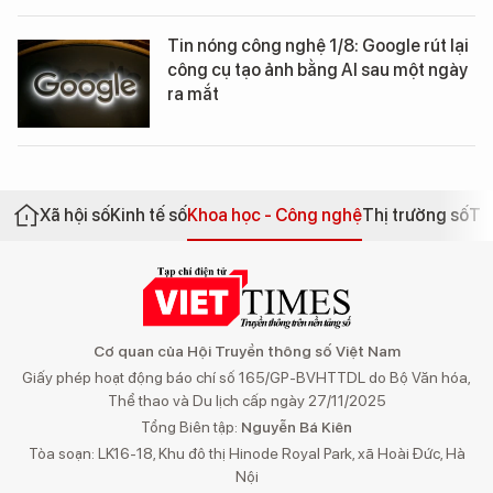
Tin nóng công nghệ 1/8: Google rút lại
công cụ tạo ảnh bằng AI sau một ngày
ra mắt
Xã hội số
Kinh tế số
Khoa học - Công nghệ
Thị trường số
Th
Cơ quan của Hội Truyền thông số Việt Nam
Giấy phép hoạt động báo chí số 165/GP-BVHTTDL do Bộ Văn hóa,
Thể thao và Du lịch cấp ngày 27/11/2025
Tổng Biên tập:
Nguyễn Bá Kiên
Tòa soạn: LK16-18, Khu đô thị Hinode Royal Park, xã Hoài Đức, Hà
Nội