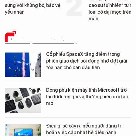
cao su tự nhiên” từ một
Đà Nẵng sắp bị k
loài cỏ dại mọc trên đất
mặn
KHOA HỌC - CÔNG NGHỆ
Cổ phiếu SpaceX tăng điểm trong
phiên giao dịch sôi động nhờ đợt giải
tỏa hạn chế bán đầu tiên
Dòng phụ kiện máy tính Microsoft trở
lại dưới tên gọi và thương hiệu đối tác
mới
Điều gì sẽ xảy ra nếu người dùng trì
hoãn việc cập nhật hệ điều hành