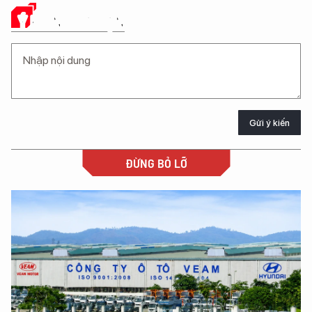
Ý KIẾN CỦA BẠN
Gửi ý kiến
ĐỪNG BỎ LỠ