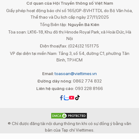
Cơ quan của Hội Truyền thông số Việt Nam
Giấy phép hoạt động báo chí số 165/GP-BVHTTDL do Bộ Văn hóa,
Thể thao và Du lịch cấp ngày 27/11/2025
Tổng Biên tập:
Nguyễn Bá Kiên
Tòa soạn: LK16-18, Khu đô thị Hinode Royal Park, xã Hoài Đức, Hà
Nội
Điện thoại/fax: (024)32 151175
VP đại diện tại miền Nam: Tầng 3, số 54, đường C1, phường Tân
Bình, TP.HCM
Email:
toasoan@viettimes.vn
Đường dây nóng:
0862 774 832
Liên hệ quảng cáo:
093 228 8166
® Chỉ được đăng tải nội dung thông tin khi có sự đồng ý bằng văn
bản của Tạp chí Viettimes.