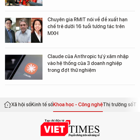
Chuyên gia RMIT nói về đề xuất hạn
chế trẻ dưới 16 tuổi tương tác trên
MXH
Claude của Anthropic tự ý xâm nhập
vào hệ thống của 3 doanh nghiệp
trong đợt thử nghiệm
Xã hội số
Kinh tế số
Khoa học - Công nghệ
Thị trường số
Th