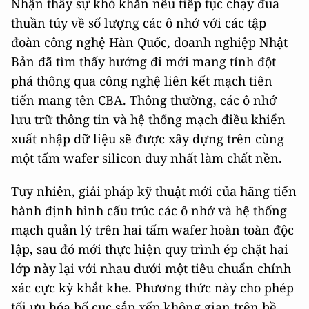
Nhận thấy sự khó khăn nếu tiếp tục chạy đua
thuần túy về số lượng các ô nhớ với các tập
đoàn công nghệ Hàn Quốc, doanh nghiệp Nhật
Bản đã tìm thấy hướng đi mới mang tính đột
phá thông qua công nghệ liên kết mạch tiên
tiến mang tên CBA. Thông thường, các ô nhớ
lưu trữ thông tin và hệ thống mạch điều khiển
xuất nhập dữ liệu sẽ được xây dựng trên cùng
một tấm wafer silicon duy nhất làm chất nền.
Tuy nhiên, giải pháp kỹ thuật mới của hãng tiến
hành định hình cấu trúc các ô nhớ và hệ thống
mạch quản lý trên hai tấm wafer hoàn toàn độc
lập, sau đó mới thực hiện quy trình ép chặt hai
lớp này lại với nhau dưới một tiêu chuẩn chính
xác cực kỳ khắt khe. Phương thức này cho phép
tối ưu hóa bố cục sắp xếp không gian trên bề