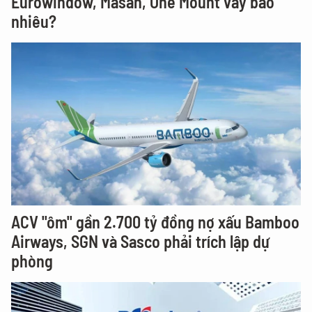
Eurowindow, Masan, One Mount vay bao
nhiêu?
ACV "ôm" gần 2.700 tỷ đồng nợ xấu Bamboo
Airways, SGN và Sasco phải trích lập dự
phòng