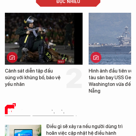
ĐỌC NHIỀU
Hình ảnh đầu tiên về siêu
Cận cảnh chiến hạm 
tàu sân bay USS George
tống tàu sân bay USS
Washington vừa đến Đà
George Washington 
Nẵng
Đà Nẵng
KHOA HỌC - CÔNG NGHỆ
Điều gì sẽ xảy ra nếu người dùng trì
hoãn việc cập nhật hệ điều hành