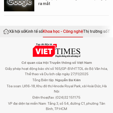
ra mắt
Xã hội số
Kinh tế số
Khoa học - Công nghệ
Thị trường số
Th
Cơ quan của Hội Truyền thông số Việt Nam
Giấy phép hoạt động báo chí số 165/GP-BVHTTDL do Bộ Văn hóa,
Thể thao và Du lịch cấp ngày 27/11/2025
Tổng Biên tập:
Nguyễn Bá Kiên
Tòa soạn: LK16-18, Khu đô thị Hinode Royal Park, xã Hoài Đức, Hà
Nội
Điện thoại/fax: (024)32 151175
VP đại diện tại miền Nam: Tầng 3, số 54, đường C1, phường Tân
Bình, TP.HCM