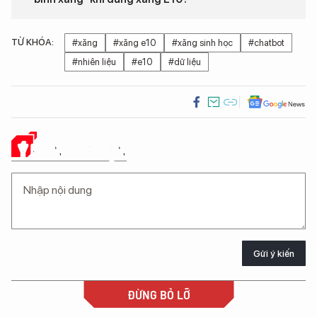
TỪ KHÓA:
#xăng
#xăng e10
#xăng sinh học
#chatbot
#nhiên liệu
#e10
#dữ liệu
Ý KIẾN CỦA BẠN
Gửi ý kiến
ĐỪNG BỎ LỠ