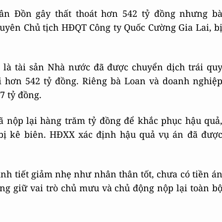
Vân Đồn gây thất thoát hơn 542 tỷ đồng nhưng b
uyên Chủ tịch HĐQT Công ty Quốc Cường Gia Lai, b
 là tài sản Nhà nước đã được chuyển dịch trái qu
ại hơn 542 tỷ đồng. Riêng bà Loan và doanh nghiệ
7 tỷ đồng.
đã nộp lại hàng trăm tỷ đồng để khắc phục hậu quả
 bị kê biên. HĐXX xác định hậu quả vụ án đã đượ
nh tiết giảm nhẹ như nhân thân tốt, chưa có tiền á
ông giữ vai trò chủ mưu và chủ động nộp lại toàn b