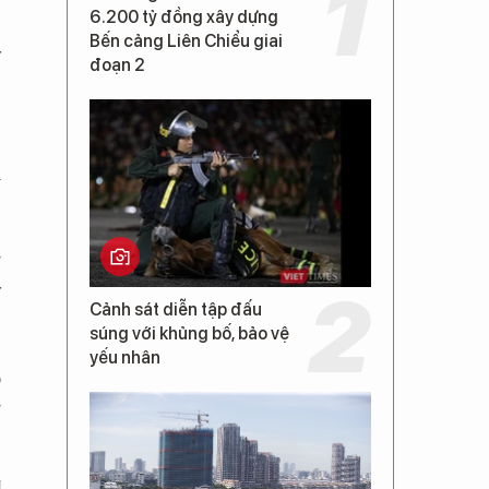
6.200 tỷ đồng xây dựng
,
Bến cảng Liên Chiểu giai
y
đoạn 2
ê
i
g
y
Cảnh sát diễn tập đấu
súng với khủng bố, bảo vệ
yếu nhân
o
g