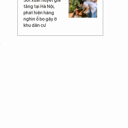
Sốt xuất huyết gia
tăng tại Hà Nội,
phát hiện hàng
g
nghìn ổ bọ gậy ở
khu dân cư
h
c
à