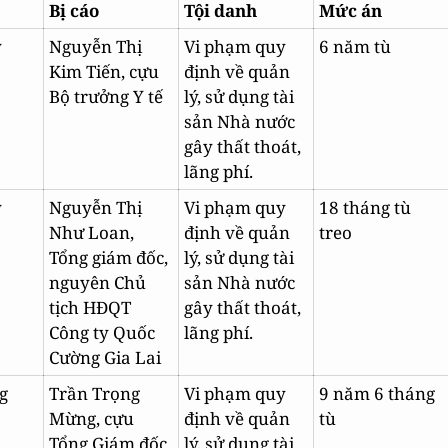
Bị cáo
Tội danh
Mức án
ỷ
Nguyễn Thị
Vi phạm quy
6 năm tù
Kim Tiến, cựu
định về quản
Bộ trưởng Y tế
lý, sử dụng tài
sản Nhà nước
gây thất thoát,
lãng phí.
ỷ
Nguyễn Thị
Vi phạm quy
18 tháng tù
Như Loan,
định về quản
treo
Tổng giám đốc,
lý, sử dụng tài
nguyên Chủ
sản Nhà nước
tịch HĐQT
gây thất thoát,
Công ty Quốc
lãng phí.
Cường Gia Lai
g
Trần Trọng
Vi phạm quy
9 năm 6 tháng
Mừng, cựu
định về quản
tù
Tổng Giám đốc
lý, sử dụng tài