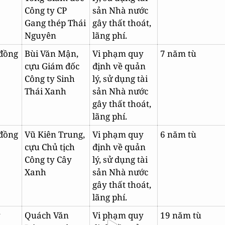
Công ty CP
sản Nhà nước
Gang thép Thái
gây thất thoát,
Nguyên
lãng phí.
 đồng
Bùi Văn Mận,
Vi phạm quy
7 năm tù
cựu Giám đốc
định về quản
Công ty Sinh
lý, sử dụng tài
Thái Xanh
sản Nhà nước
gây thất thoát,
lãng phí.
 đồng
Vũ Kiên Trung,
Vi phạm quy
6 năm tù
cựu Chủ tịch
định về quản
Công ty Cây
lý, sử dụng tài
Xanh
sản Nhà nước
gây thất thoát,
lãng phí.
ỷ
Quách Văn
Vi phạm quy
19 năm tù