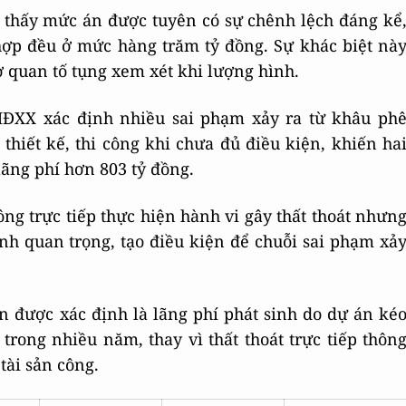
 thấy mức án được tuyên có sự chênh lệch đáng kể
hợp đều ở mức hàng trăm tỷ đồng. Sự khác biệt nà
quan tố tụng xem xét khi lượng hình.
 HĐXX xác định nhiều sai phạm xảy ra từ khâu ph
thiết kế, thi công khi chưa đủ điều kiện, khiến ha
lãng phí hơn 803 tỷ đồng.
g trực tiếp thực hiện hành vi gây thất thoát nhưn
nh quan trọng, tạo điều kiện để chuỗi sai phạm xả
án được xác định là lãng phí phát sinh do dự án ké
trong nhiều năm, thay vì thất thoát trực tiếp thôn
tài sản công.