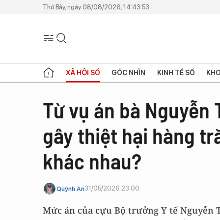
Thứ Bảy, ngày 08/08/2026, 14:43:53
XÃ HỘI SỐ
GÓC NHÌN
KINH TẾ SỐ
KHO
Từ vụ án bà Nguyễn T
gây thiệt hại hàng tr
khác nhau?
31/05/2026 23:00
Quỳnh An
Mức án của cựu Bộ trưởng Y tế Nguyễn Th