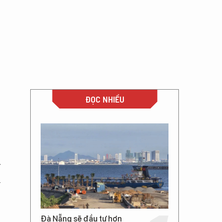
ĐỌC NHIỀU
y
h
ệ
Đà Nẵng sẽ đầu tư hơn