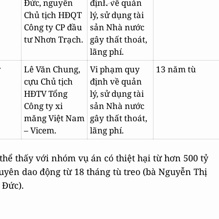
Đức, nguyên
định về quản
Chủ tịch HĐQT
lý, sử dụng tài
Công ty CP đầu
sản Nhà nước
tư Nhơn Trạch.
gây thất thoát,
lãng phí.
ỷ
Lê Văn Chung,
Vi phạm quy
13 năm tù
cựu Chủ tịch
định về quản
HĐTV Tổng
lý, sử dụng tài
Công ty xi
sản Nhà nước
măng Việt Nam
gây thất thoát,
– Vicem.
lãng phí.
thể thấy với nhóm vụ án có thiệt hại từ hơn 500 tỷ
yên dao động từ 18 tháng tù treo (bà Nguyễn Thị
 Đức).