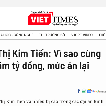
A HỌC - CÔNG NGHỆ
THỊ TRƯỜNG SỐ
SHORT VIDEO
THẾ 
hị Kim Tiến: Vì sao cùng
ăm tỷ đồng, mức án lại
ị Kim Tiến và nhiều bị cáo trong các đại án kinh