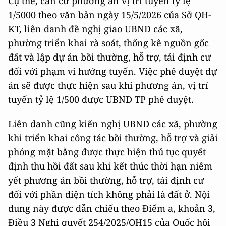
Cụ thể, căn cứ phương án vị trí tuyến tỷ lệ
1/5000 theo văn bản ngày 15/5/2026 của Sở QH-
KT, liên danh đề nghị giao UBND các xã,
phường triển khai rà soát, thống kê nguồn gốc
đất và lập dự án bồi thường, hỗ trợ, tái định cư
đối với phạm vi hướng tuyến. Việc phê duyệt dự
án sẽ được thực hiện sau khi phương án, vị trí
tuyến tỷ lệ 1/500 được UBND TP phê duyệt.
Liên danh cũng kiến nghị UBND các xã, phường
khi triển khai công tác bồi thường, hỗ trợ và giải
phóng mặt bằng được thực hiện thủ tục quyết
định thu hồi đất sau khi kết thúc thời hạn niêm
yết phương án bồi thường, hỗ trợ, tái định cư
đối với phần diện tích không phải là đất ở. Nội
dung này được dẫn chiếu theo Điểm a, khoản 3,
Điều 3 Nghị quyết 254/2025/QH15 của Quốc hội