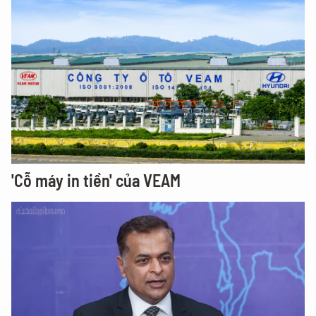
'Cỗ máy in tiền' của VEAM