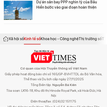
Dự án sân bay PPP nghìn tỷ của Bầu
Hiển bước vào giai đoạn hoàn thiện
Xã hội số
Kinh tế số
Khoa học - Công nghệ
Thị trường số
Th
Cơ quan của Hội Truyền thông số Việt Nam
Giấy phép hoạt động báo chí số 165/GP-BVHTTDL do Bộ Văn hóa,
Thể thao và Du lịch cấp ngày 27/11/2025
Tổng Biên tập:
Nguyễn Bá Kiên
Tòa soạn: LK16-18, Khu đô thị Hinode Royal Park, xã Hoài Đức, Hà
Nội
Điện thoại/fax: (024)32 151175