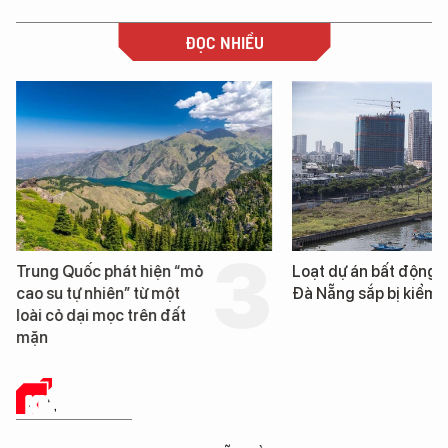
ĐỌC NHIỀU
Trung Quốc phát hiện “mỏ
Loạt dự án bất động 
cao su tự nhiên” từ một
Đà Nẵng sắp bị kiểm t
loài cỏ dại mọc trên đất
mặn
KINH TẾ SỐ