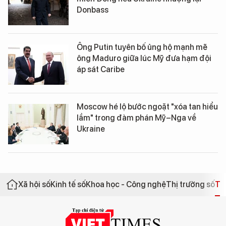
Donbass
Ông Putin tuyên bố ủng hộ mạnh mẽ
ông Maduro giữa lúc Mỹ đưa hạm đội
áp sát Caribe
Moscow hé lộ bước ngoặt "xóa tan hiểu
lầm" trong đàm phán Mỹ–Nga về
Ukraine
Xã hội số
Kinh tế số
Khoa học - Công nghệ
Thị trường số
Th