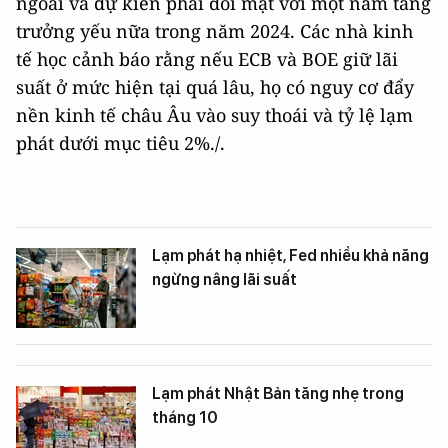
ngoái và dự kiến phải đối mặt với một năm tăng
trưởng yếu nữa trong năm 2024. Các nhà kinh
tế học cảnh báo rằng nếu ECB và BOE giữ lãi
suất ở mức hiện tại quá lâu, họ có nguy cơ đẩy
nền kinh tế châu Âu vào suy thoái và tỷ lệ lạm
phát dưới mục tiêu 2%./.
Lạm phát hạ nhiệt, Fed nhiều khả năng
ngừng nâng lãi suất
Lạm phát Nhật Bản tăng nhẹ trong
tháng 10