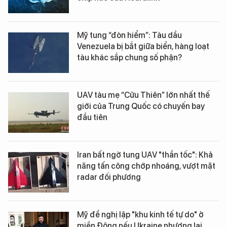
Mỹ tung “đòn hiểm”: Tàu dầu
Venezuela bị bắt giữa biển, hàng loạt
tàu khác sắp chung số phận?
UAV tàu mẹ “Cửu Thiên” lớn nhất thế
giới của Trung Quốc có chuyến bay
đầu tiên
Iran bất ngờ tung UAV "thần tốc": Khả
năng tấn công chớp nhoáng, vượt mặt
radar đối phương
Mỹ đề nghị lập "khu kinh tế tự do" ở
miền Đông nếu Ukraine nhượng lại