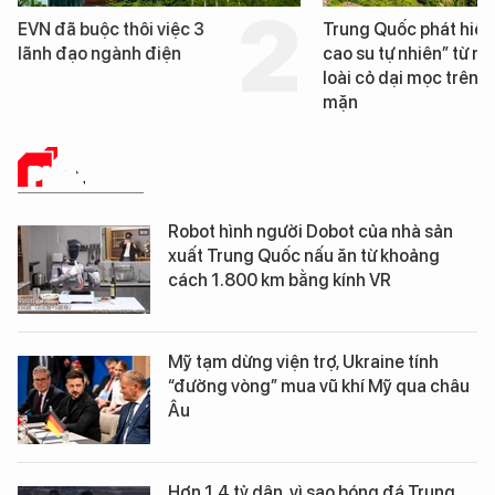
EVN đã buộc thôi việc 3
Trung Quốc phát hiện
lãnh đạo ngành điện
cao su tự nhiên” từ m
loài cỏ dại mọc trên đ
mặn
PHÂN TÍCH
Robot hình người Dobot của nhà sản
xuất Trung Quốc nấu ăn từ khoảng
cách 1.800 km bằng kính VR
Mỹ tạm dừng viện trợ, Ukraine tính
“đường vòng” mua vũ khí Mỹ qua châu
Âu
Hơn 1,4 tỷ dân, vì sao bóng đá Trung