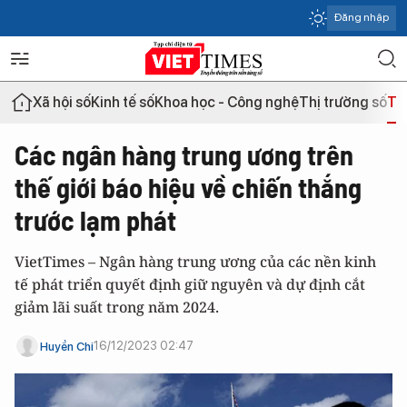
Đăng nhập
Xã hội số
Kinh tế số
Khoa học - Công nghệ
Thị trường số
Th
Các ngân hàng trung ương trên
thế giới báo hiệu về chiến thắng
trước lạm phát
VietTimes – Ngân hàng trung ương của các nền kinh
tế phát triển quyết định giữ nguyên và dự định cắt
giảm lãi suất trong năm 2024.
16/12/2023 02:47
Huyền Chi