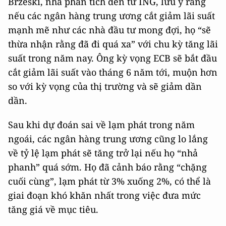
Brzeski, nhà phân tích đến từ ING, lưu ý rằng
nếu các ngân hàng trung ương cắt giảm lãi suất
mạnh mẽ như các nhà đầu tư mong đợi, họ “sẽ
thừa nhận rằng đã đi quá xa” với chu kỳ tăng lãi
suất trong năm nay. Ông kỳ vọng ECB sẽ bắt đầu
cắt giảm lãi suất vào tháng 6 năm tới, muộn hơn
so với kỳ vọng của thị trường và sẽ giảm dần
dần.
Sau khi dự đoán sai về lạm phát trong năm
ngoái, các ngân hàng trung ương cũng lo lắng
về tỷ lệ lạm phát sẽ tăng trở lại nếu họ “nhả
phanh” quá sớm. Họ đã cảnh báo rằng “chặng
cuối cùng”, lạm phát từ 3% xuống 2%, có thể là
giai đoạn khó khăn nhất trong việc đưa mức
tăng giá về mục tiêu.