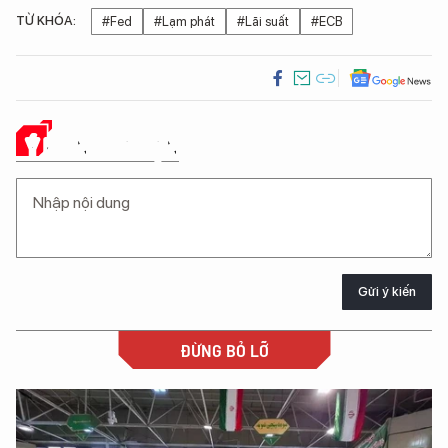
TỪ KHÓA:
#Fed
#Lạm phát
#Lãi suất
#ECB
Ý KIẾN CỦA BẠN
Gửi ý kiến
ĐỪNG BỎ LỠ