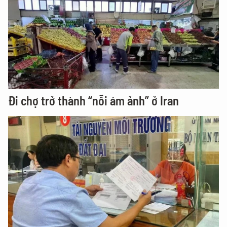
Đi chợ trở thành “nỗi ám ảnh” ở Iran