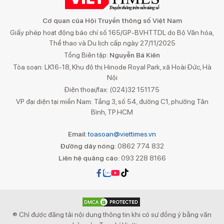
Cơ quan của Hội Truyền thông số Việt Nam
Giấy phép hoạt động báo chí số 165/GP-BVHTTDL do Bộ Văn hóa,
Thể thao và Du lịch cấp ngày 27/11/2025
Tổng Biên tập:
Nguyễn Bá Kiên
Tòa soạn: LK16-18, Khu đô thị Hinode Royal Park, xã Hoài Đức, Hà
Nội
Điện thoại/fax: (024)32 151175
VP đại diện tại miền Nam: Tầng 3, số 54, đường C1, phường Tân
Bình, TP.HCM
Email:
toasoan@viettimes.vn
Đường dây nóng:
0862 774 832
Liên hệ quảng cáo:
093 228 8166
® Chỉ được đăng tải nội dung thông tin khi có sự đồng ý bằng văn