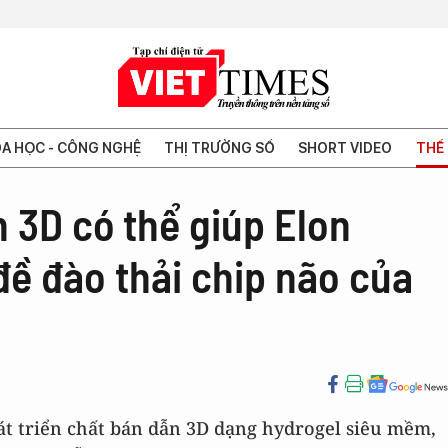
A HỌC - CÔNG NGHỆ
THỊ TRƯỜNG SỐ
SHORT VIDEO
THẾ 
 3D có thể giúp Elon
đề đào thải chip não của
t triển chất bán dẫn 3D dạng hydrogel siêu mềm,