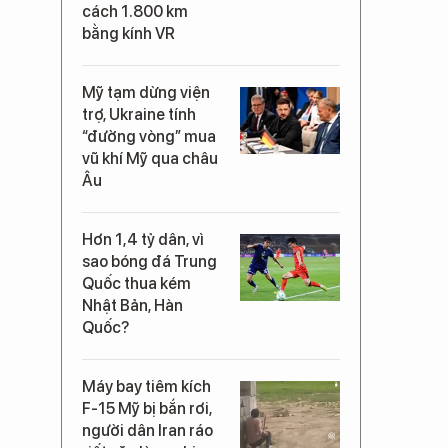
cách 1.800 km
bằng kính VR
Mỹ tạm dừng viện
trợ, Ukraine tính
“đường vòng” mua
vũ khí Mỹ qua châu
Âu
Hơn 1,4 tỷ dân, vì
sao bóng đá Trung
Quốc thua kém
Nhật Bản, Hàn
Quốc?
Máy bay tiêm kích
F-15 Mỹ bị bắn rơi,
người dân Iran ráo