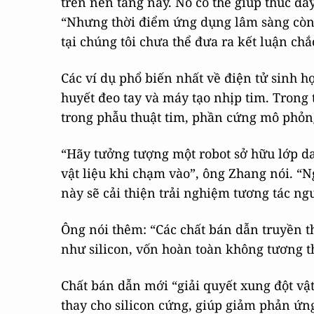
trên nền tảng này. Nó có thể giúp thúc đẩ
“Nhưng thời điểm ứng dụng lâm sàng còn 
tại chúng tôi chưa thể đưa ra kết luận chắ
Các ví dụ phổ biến nhất về điện tử sinh 
huyết đeo tay và máy tạo nhịp tim. Trong
trong phẫu thuật tim, phần cứng mô phỏn
“Hãy tưởng tượng một robot sở hữu lớp d
vật liệu khi chạm vào”, ông Zhang nói. “N
này sẽ cải thiện trải nghiệm tương tác ng
Ông nói thêm: “Các chất bán dẫn truyền t
như silicon, vốn hoàn toàn không tương t
Chất bán dẫn mới “giải quyết xung đột vậ
thay cho silicon cứng, giúp giảm phản ứn