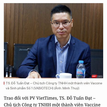
TS. Đỗ Tuấn Đạt – Chủ tịch Công ty TNHH một thành viên Vaccine
và Sinh phẩm Số 1 (VABIOTECH) (Ảnh: Minh Thuý)
Trao đổi với PV VietTimes, TS. Đỗ Tuấn Đạt –
Chủ tịch Công ty TNHH một thành viên Vaccine