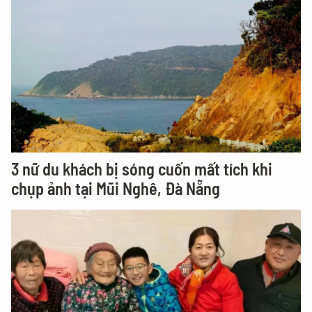
3 nữ du khách bị sóng cuốn mất tích khi
chụp ảnh tại Mũi Nghê, Đà Nẵng