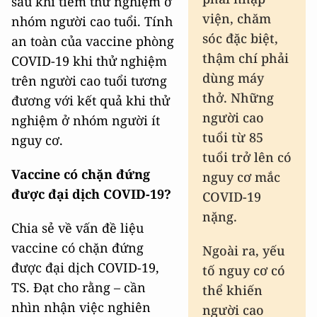
sau khi tiêm thử nghiệm ở
viện, chăm
nhóm người cao tuổi. Tính
sóc đặc biệt,
an toàn của vaccine phòng
thậm chí phải
COVID-19 khi thử nghiệm
dùng máy
trên người cao tuổi tương
thở. Những
đương với kết quả khi thử
người cao
nghiệm ở nhóm người ít
tuổi từ 85
nguy cơ.
tuổi trở lên có
Vaccine có chặn đứng
nguy cơ mắc
được đại dịch COVID-19?
COVID-19
nặng.
Chia sẻ về vấn đề liệu
vaccine có chặn đứng
Ngoài ra, yếu
được đại dịch COVID-19,
tố nguy cơ có
TS. Đạt cho rằng – cần
thể khiến
nhìn nhận việc nghiên
người cao