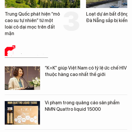
Trung Quốc phát hiện “mỏ
Loạt dự án bất động 
cao su tự nhiên” từ một
Đà Nẵng sắp bị kiểm t
loài cỏ dại mọc trên đất
mặn
SỨC KHỎE 24H
“K=K” giúp Việt Nam có tỷ lệ ức chế HIV
thuộc hàng cao nhất thế giới
Vi phạm trong quảng cáo sản phẩm
NMN Quattro liquid 15000