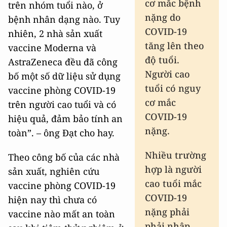
cơ mắc bệnh
trên nhóm tuổi nào, ở
nặng do
bệnh nhân dạng nào. Tuy
COVID-19
nhiên, 2 nhà sản xuất
tăng lên theo
vaccine Moderna và
độ tuổi.
AstraZeneca đều đã công
Người cao
bố một số dữ liệu sử dụng
tuổi có nguy
vaccine phòng COVID-19
cơ mắc
trên người cao tuổi và có
COVID-19
hiệu quả, đảm bảo tính an
nặng.
toàn”. – ông Đạt cho hay.
Nhiều trường
Theo công bố của các nhà
hợp là người
sản xuất, nghiên cứu
cao tuổi mắc
vaccine phòng COVID-19
COVID-19
hiện nay thì chưa có
nặng phải
vaccine nào mất an toàn
phải nhập