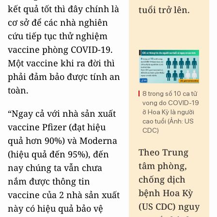
kết quả tốt thì đây chính là
tuổi trở lên.
cơ sở để các nhà nghiên
cứu tiếp tục thử nghiệm
vaccine phòng COVID-19.
Một vaccine khi ra đời thì
phải đảm bảo được tính an
toàn.
8 trong số 10 ca tử
vong do COVID-19
“Ngay cả với nhà sản xuất
ở Hoa Kỳ là người
cao tuổi (Ảnh: US
vaccine Pfizer (đạt hiệu
CDC)
quả hơn 90%) và Moderna
Theo Trung
(hiệu quả đến 95%), đến
tâm phòng,
nay chúng ta vẫn chưa
chống dịch
nắm được thông tin
bệnh Hoa Kỳ
vaccine của 2 nhà sản xuất
(US CDC) nguy
này có hiệu quả bảo vệ