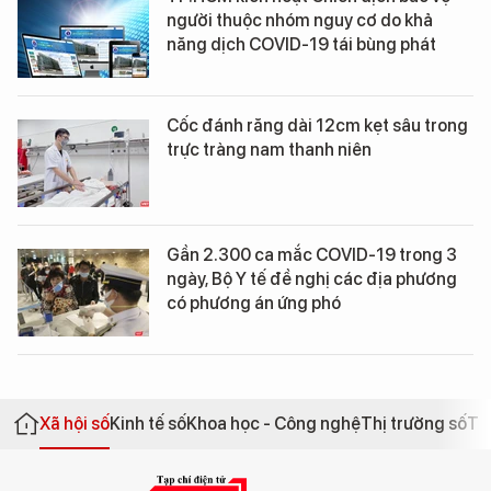
người thuộc nhóm nguy cơ do khả
năng dịch COVID-19 tái bùng phát
Cốc đánh răng dài 12cm kẹt sâu trong
trực tràng nam thanh niên
Gần 2.300 ca mắc COVID-19 trong 3
ngày, Bộ Y tế đề nghị các địa phương
có phương án ứng phó
Xã hội số
Kinh tế số
Khoa học - Công nghệ
Thị trường số
Th