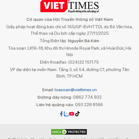
Cơ quan của Hội Truyền thông số Việt Nam
Giấy phép hoạt động báo chí số 165/GP-BVHTTDL do Bộ Văn hóa,
Thể thao và Du lịch cấp ngày 27/11/2025
Tổng Biên tập:
Nguyễn Bá Kiên
Tòa soạn: LK16-18, Khu đô thị Hinode Royal Park, xã Hoài Đức, Hà
Nội
Điện thoại/fax: (024)32 151175
VP đại diện tại miền Nam: Tầng 3, số 54, đường C1, phường Tân
Bình, TP.HCM
Email:
toasoan@viettimes.vn
Đường dây nóng:
0862 774 832
Liên hệ quảng cáo:
093 228 8166