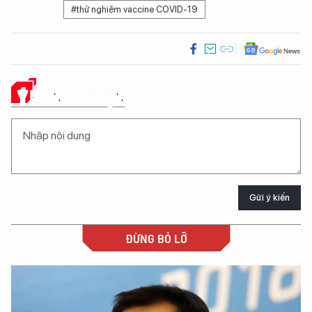
#thử nghiệm vaccine COVID-19
Ý KIẾN CỦA BẠN
Gửi ý kiến
ĐỪNG BỎ LỠ