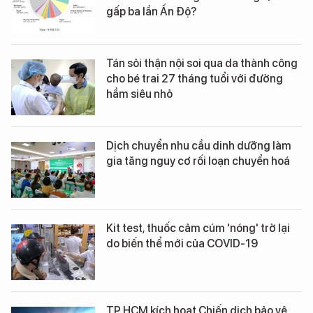
gấp ba lần Ấn Độ?
Tán sỏi thận nội soi qua da thành công
cho bé trai 27 tháng tuổi với đường
hầm siêu nhỏ
Dịch chuyển nhu cầu dinh dưỡng làm
gia tăng nguy cơ rối loạn chuyển hoá
Kit test, thuốc cảm cúm 'nóng' trở lại
do biến thể mới của COVID-19
TP.HCM kích hoạt Chiến dịch bảo vệ