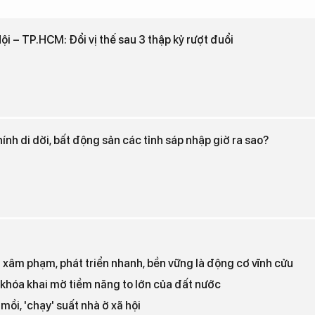
i – TP.HCM: Đổi vị thế sau 3 thập kỷ rượt đuổi
nh di dời, bất động sản các tỉnh sáp nhập giờ ra sao?
ả xâm phạm, phát triển nhanh, bền vững là động cơ vĩnh cửu
 khóa khai mở tiềm năng to lớn của đất nước
mồi, 'chạy' suất nhà ở xã hội