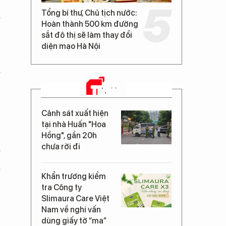
n
Tổng bí thư, Chủ tịch nước:
ị
Hoàn thành 500 km đường
sắt đô thị sẽ làm thay đổi
diện mạo Hà Nội
n
i
TIN MỚI
n
Cảnh sát xuất hiện
n
tại nhà Huấn "Hoa
Hồng", gần 20h
n
chưa rời đi
g
m
Khẩn trương kiểm
tra Công ty
Slimaura Care Việt
,
Nam về nghi vấn
n
dùng giấy tờ “ma”