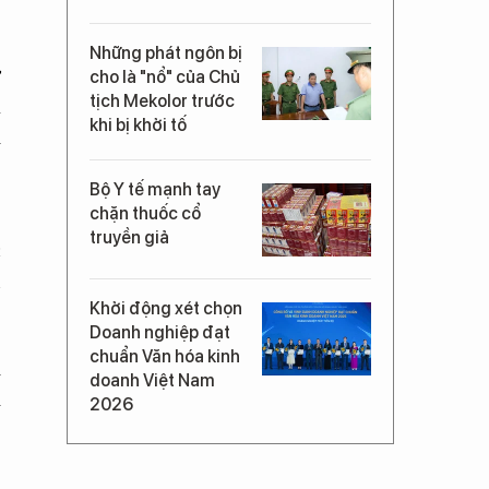
Những phát ngôn bị
ơ
cho là "nổ" của Chủ
tịch Mekolor trước
à
khi bị khởi tố
i
Bộ Y tế mạnh tay
chặn thuốc cổ
truyền giả
c
n
Khởi động xét chọn
Doanh nghiệp đạt
chuẩn Văn hóa kinh
i
doanh Việt Nam
m
2026
h