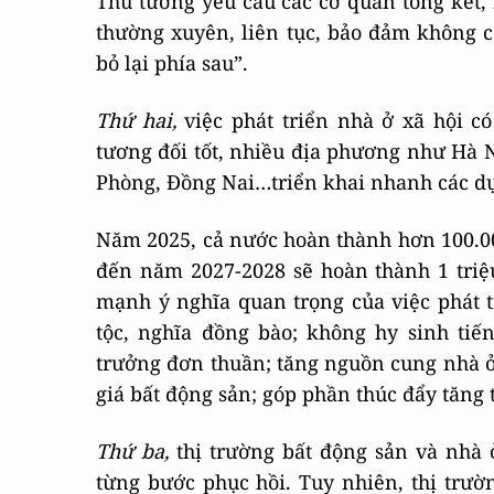
Thủ tướng yêu cầu các cơ quan tổng kết, 
thường xuyên, liên tục, bảo đảm không cò
bỏ lại phía sau”.
Thứ hai,
việc phát triển nhà ở xã hội c
tương đối tốt, nhiều địa phương như Hà 
Phòng, Đồng Nai…triển khai nhanh các dự
Năm 2025, cả nước hoàn thành hơn 100.000
đến năm 2027-2028 sẽ hoàn thành 1 tri
mạnh ý nghĩa quan trọng của việc phát t
tộc, nghĩa đồng bào; không
hy sinh tiế
trưởng đơn thuần; tăng nguồn cung nhà 
giá bất động sản; góp phần thúc đẩy tăng
Thứ ba,
thị trường bất động sản và nhà
từng bước phục hồi.
Tuy nhiên, thị trườn