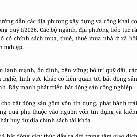
hướng dẫn các địa phương xây dựng và công khai c
ong quý I/2026. Các bộ ngành, địa phương tiếp tục r
đó có chính sách mua, thuê, thuê mua nhà ở xã hộ
h nghiệp.
ản lành mạnh, ổn định, bền vững; bố trí quỹ đất, cá
 nghề, lĩnh vực khác có liên quan tới bất động sả
ịnh. Đẩy mạnh phát triển bất động sản công nghiệp.
cho bất động sản gồm vốn tín dụng, phát hành trá
ông quá phụ thuộc vào nguồn vốn tín dụng và kiể
hát huy dư địa chính sách tài khóa.
á bất động sản; thúc đẩy ra đời trung tâm giao dịc