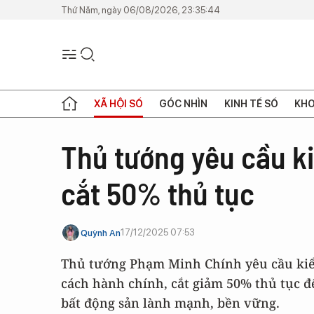
Thứ Năm, ngày 06/08/2026, 23:35:44
XÃ HỘI SỐ
GÓC NHÌN
KINH TẾ SỐ
KHO
Thủ tướng yêu cầu ki
cắt 50% thủ tục
17/12/2025 07:53
Quỳnh An
Thủ tướng Phạm Minh Chính yêu cầu kiểm
cách hành chính, cắt giảm 50% thủ tục để
bất động sản lành mạnh, bền vững.