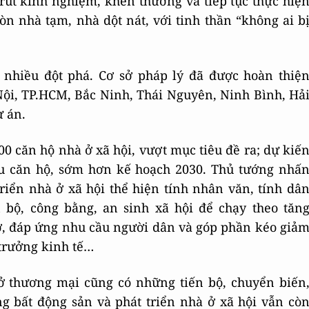
rút kinh nghiệm, khen thưởng và tiếp tục thực hiệ
n nhà tạm, nhà dột nát, với tinh thần “không ai b
ó nhiều đột phá. Cơ sở pháp lý đã được hoàn thiệ
Nội, TP.HCM, Bắc Ninh, Thái Nguyên, Ninh Bình, Hả
 án.
 căn hộ nhà ở xã hội, vượt mục tiêu đề ra; dự kiế
ệu căn hộ, sớm hơn kế hoạch 2030. Thủ tướng nhấ
riển nhà ở xã hội thể hiện tính nhân văn, tính dâ
n bộ, công bằng, an sinh xã hội để chạy theo tăn
ở, đáp ứng nhu cầu người dân và góp phần kéo giả
 trưởng kinh tế…
 ở thương mại cũng có những tiến bộ, chuyển biến
g bất động sản và phát triển nhà ở xã hội vẫn cò