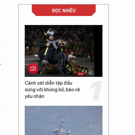
g
ĐỌC NHIỀU
à
h
ừ
-
,
Cảnh sát diễn tập đấu
súng với khủng bố, bảo vệ
yếu nhân
u
m