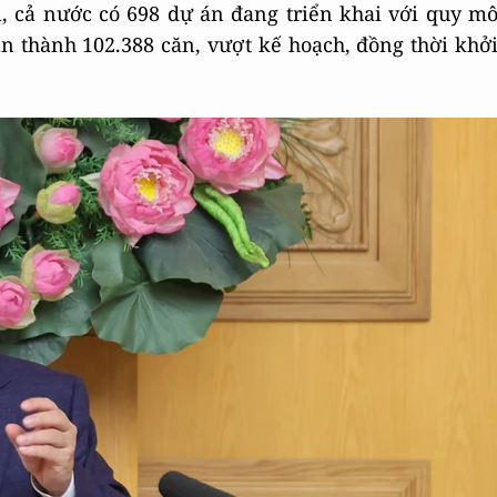
i, cả nước có 698 dự án đang triển khai với quy m
n thành 102.388 căn, vượt kế hoạch, đồng thời khở