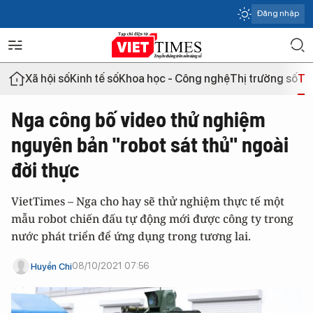
Đăng nhập
Xã hội số
Kinh tế số
Khoa học - Công nghệ
Thị trường số
Th
Nga công bố video thử nghiệm
nguyên bản "robot sát thủ" ngoài
đời thực
VietTimes – Nga cho hay sẽ thử nghiệm thực tế một
mẫu robot chiến đấu tự động mới được công ty trong
nước phát triển để ứng dụng trong tương lai.
08/10/2021 07:56
Huyền Chi