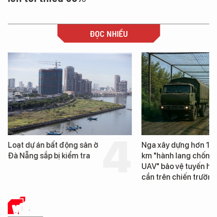
ĐỌC NHIỀU
Loạt dự án bất động sản ở
Nga xây dựng hơn 1.
Đà Nẵng sắp bị kiểm tra
km "hành lang chống
UAV" bảo vệ tuyến hậ
cần trên chiến trường
VŨ KHÍ