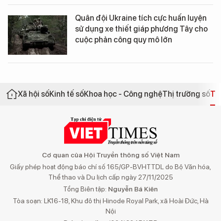
Quân đội Ukraine tích cực huấn luyện
sử dụng xe thiết giáp phương Tây cho
cuộc phản công quy mô lớn
Xã hội số
Kinh tế số
Khoa học - Công nghệ
Thị trường số
Th
Cơ quan của Hội Truyền thông số Việt Nam
Giấy phép hoạt động báo chí số 165/GP-BVHTTDL do Bộ Văn hóa,
Thể thao và Du lịch cấp ngày 27/11/2025
Tổng Biên tập:
Nguyễn Bá Kiên
Tòa soạn: LK16-18, Khu đô thị Hinode Royal Park, xã Hoài Đức, Hà
Nội