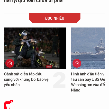
ĐỌC NHIỀU
Hình ảnh đầu tiên về siêu
Cận cảnh chiến hạm 
tàu sân bay USS George
tống tàu sân bay US
Washington vừa đến Đà
George Washington 
Nẵng
Đà Nẵng
VŨ KHÍ