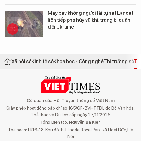
Máy bay không người lái tự sát Lancet
liên tiếp phá hủy vũ khí, trang bị quân
đội Ukraine
Xã hội số
Kinh tế số
Khoa học - Công nghệ
Thị trường số
Th
Cơ quan của Hội Truyền thông số Việt Nam
Giấy phép hoạt động báo chí số 165/GP-BVHTTDL do Bộ Văn hóa,
Thể thao và Du lịch cấp ngày 27/11/2025
Tổng Biên tập:
Nguyễn Bá Kiên
Tòa soạn: LK16-18, Khu đô thị Hinode Royal Park, xã Hoài Đức, Hà
Nội