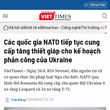
Đăng nhập
Xã hội số
Kinh tế số
Khoa học - Công nghệ
Thị trường số
Th
Các quốc gia NATO tiếp tục cung
cấp tăng thiết giáp cho kế hoạch
phản công của Ukraine
VietTimes – Ngày 26/4, RIA Novosti, dẫn nguồn tin từ
cơ quan thực thi pháp luật Nga cho biết, NATO qua
lãnh thổ Romania đã cung cấp cho quân đội Ukraine 6
xe tăng Leopard và 24 xe tăng T-72.
27/04/2023 02:24
Thái Bằng