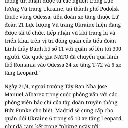
thông tin nhận được từ các nguồn trong Lực
lượng Vũ trang Ukraine, tại thành phố Podolsk
thuộc vùng Odessa, tiểu đoàn xe tăng thuộc Lữ
đoàn 21 Lực lượng Vũ trang Ukraine hiện đang
được tái tổ chức, tiếp nhận vũ khí trang bị và
triển khai trên vị trí đóng quân của tiểu đoàn
Lính thủy Đánh bộ số 11 với quân số lên tới 300
người. Các quốc gia NATO đã chuyển qua lãnh
thổ Romania vào Odessa 24 xe tăng T-72 và 6 xe
tăng Leopard."
Ngày 21/4, ngoại trưởng Tây Ban Nha Jose
Manuel Albarez trong cuộc phỏng vấn với các
phóng viên báo chí của tập đoàn truyền thông
Đức Funke cho biết, Madrid sẽ cung cấp cho
quân đội Ukraine 6 trong số 10 xe tăng Leopard,
như đã cam kết trong "những ngày tới".