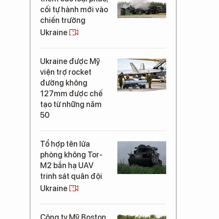
cối tự hành mới vào
chiến trường
Ukraine
Ukraine được Mỹ
viện trợ rocket
đường không
127mm được chế
tạo từ những năm
50
Tổ hợp tên lửa
phòng không Tor-
M2 bắn hạ UAV
trinh sát quân đội
Ukraine
Công ty Mỹ Boston