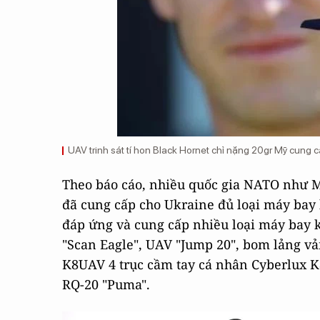
UAV trinh sát tí hon Black Hornet chỉ nặng 20gr Mỹ cung c
Theo báo cáo, nhiều quốc gia NATO như Mỹ
đã cung cấp cho Ukraine đủ loại máy bay
đáp ứng và cung cấp nhiều loại máy bay k
"Scan Eagle", UAV "Jump 20", bom lảng vả
K8UAV 4 trục cầm tay cá nhân Cyberlux K
RQ-20 "Puma".