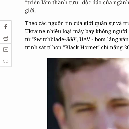
"triển lãm thành tựu" độc đáo của ngàn
giới.
Theo các nguồn tin của giới quân sự và t
Ukraine nhiều loại máy bay không người lá
từ "Switchblade-
300
", UAV - bom lảng vả
trinh sát tí hon "Black Hornet" chỉ nặng 20