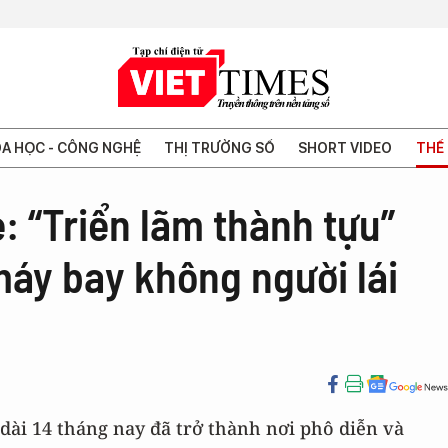
A HỌC - CÔNG NGHỆ
THỊ TRƯỜNG SỐ
SHORT VIDEO
THẾ 
: “Triển lãm thành tựu”
áy bay không người lái
dài 14 tháng nay đã trở thành nơi phô diễn và