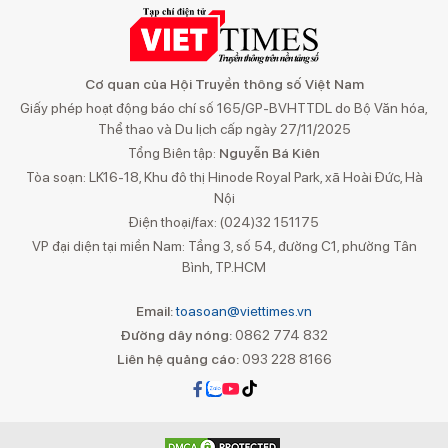
Cơ quan của Hội Truyền thông số Việt Nam
Giấy phép hoạt động báo chí số 165/GP-BVHTTDL do Bộ Văn hóa,
Thể thao và Du lịch cấp ngày 27/11/2025
Tổng Biên tập:
Nguyễn Bá Kiên
Tòa soạn: LK16-18, Khu đô thị Hinode Royal Park, xã Hoài Đức, Hà
Nội
Điện thoại/fax: (024)32 151175
VP đại diện tại miền Nam: Tầng 3, số 54, đường C1, phường Tân
Bình, TP.HCM
Email:
toasoan@viettimes.vn
Đường dây nóng:
0862 774 832
Liên hệ quảng cáo:
093 228 8166