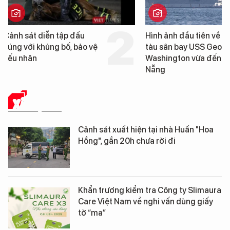
Hình ảnh đầu tiên về siêu
Cận cảnh chiến hạm 
tàu sân bay USS George
tống tàu sân bay USS
Washington vừa đến Đà
George Washington 
Nẵng
Đà Nẵng
XÃ HỘI SỐ
Cảnh sát xuất hiện tại nhà Huấn "Hoa
Hồng", gần 20h chưa rời đi
Khẩn trương kiểm tra Công ty Slimaura
Care Việt Nam về nghi vấn dùng giấy
tờ “ma”