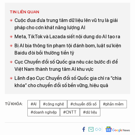
TIN LIÊN QUAN
Cuộc đua đưa trung tâm dữ liệu lên vũ trụ là giải
pháp cho cơn khát năng lượng AI
Meta, TikTok và Lazada siết nội dung do AI tạo ra
Bị AI bịa thông tin phạm tội đánh bom, luật sư kiện
Baidu đòi bồi thường tiền tỷ
Cục Chuyển đổi số Quốc gia nêu các bước đi để
Việt Nam thành trung tâm AI khu vực
Lãnh đạo Cục Chuyển đổi số Quốc gia chỉ ra “chìa
khóa” cho chuyển đổi số bền vững, hiệu quả
TỪ KHÓA:
#AI
#công nghệ
#chuyển đổi số
#phần mềm
#doanh nghiệp
#CNTT
#dữ liệu