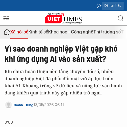
Đăng nhập
Xã hội số
Kinh tế số
Khoa học - Công nghệ
Thị trường số
Th
Vì sao doanh nghiệp Việt gặp khó
khi ứng dụng AI vào sản xuất?
Khi chưa hoàn thiện nền tảng chuyển đổi số, nhiều
doanh nghiệp Việt đã phải đối mặt với áp lực triển
khai AI. Khoảng trống về dữ liệu và năng lực vận hành
đang khiến quá trình này gặp nhiều trở ngại.
13/05/2026 06:17
Chánh Trung
0:00