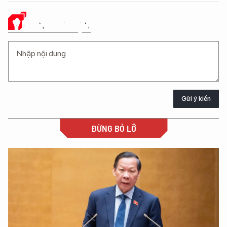
Ý KIẾN CỦA BẠN
Gửi ý kiến
ĐỪNG BỎ LỠ