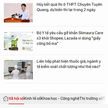
Hủy kết quả thi ở THPT Chuyên Tuyên
Quang, dự kiến thi lại trong 2 ngày
Bộ Y tế yêu cầu gỡ khẩn Slimaura Care
x3 khỏi Shopee, Lazada vì dùng "giấy
công bố ma"
Liên tiếp phát hiện thuốc giả, ngành y
tế kiểm soát chất lượng như thế nào?
Xã hội số
Kinh tế số
Khoa học - Công nghệ
Thị trường số
Th