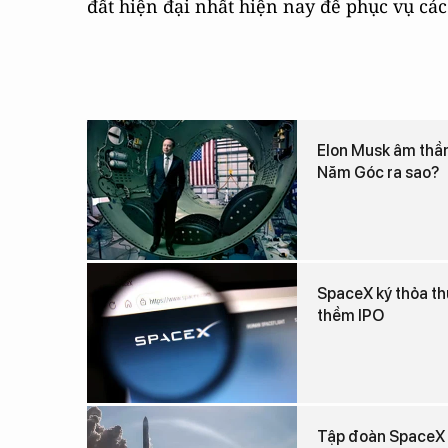
đất hiện đại nhất hiện nay để phục vụ cá
Elon Musk âm thầm
Năm Góc ra sao?
SpaceX ký thỏa th
thềm IPO
Tập đoàn SpaceX t