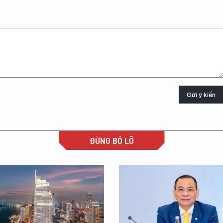
Gửi ý kiến
ĐỪNG BỎ LỠ