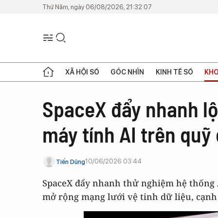
Thứ Năm, ngày 06/08/2026, 21:32:07
XÃ HỘI SỐ
GÓC NHÌN
KINH TẾ SỐ
KHO
SpaceX đẩy nhanh lộ 
máy tính AI trên quỹ
10/06/2026 03:44
Tiến Dũng
SpaceX đẩy nhanh thử nghiệm hệ thống A
mở rộng mạng lưới vệ tinh dữ liệu, cạnh