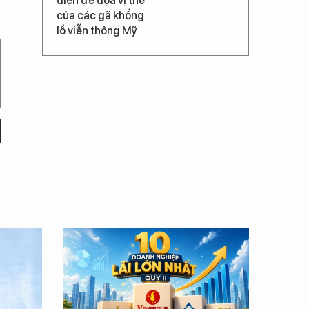
diện đe dọa vị thế
của các gã khổng
lồ viễn thông Mỹ