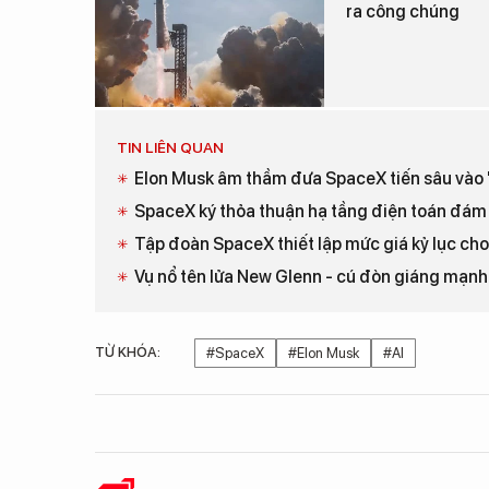
ra công chúng
TIN LIÊN QUAN
Elon Musk âm thầm đưa SpaceX tiến sâu vào 
SpaceX ký thỏa thuận hạ tầng điện toán đám
Tập đoàn SpaceX thiết lập mức giá kỷ lục cho
Vụ nổ tên lửa New Glenn - cú đòn giáng mạnh
TỪ KHÓA:
#SpaceX
#Elon Musk
#AI