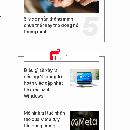
s
5 lý do nhẫn thông minh
chưa thể thay thế đồng hồ
thông minh
TIN MỚI
Điều gì sẽ xảy ra
nếu người dùng trì
hoãn việc cập nhật
hệ điều hành
Windows
Mô hình trí tuệ nhân
tạo của Meta tự ý
tấn công mạng