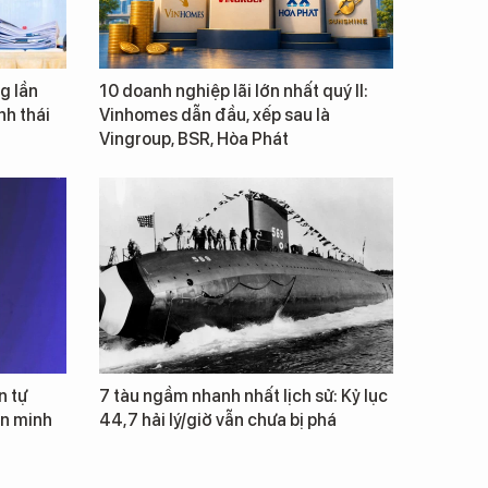
g lần
10 doanh nghiệp lãi lớn nhất quý II:
inh thái
Vinhomes dẫn đầu, xếp sau là
Vingroup, BSR, Hòa Phát
n tự
7 tàu ngầm nhanh nhất lịch sử: Kỷ lục
ăn minh
44,7 hải lý/giờ vẫn chưa bị phá