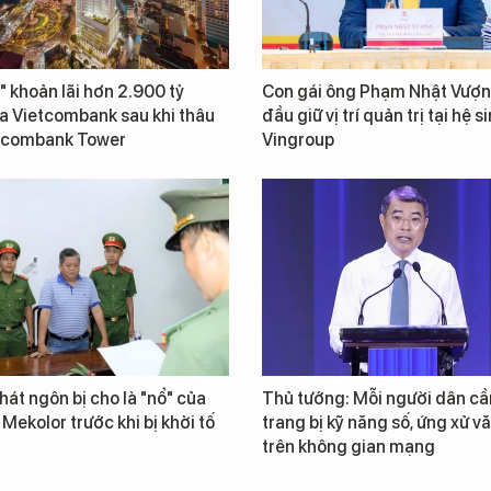
" khoản lãi hơn 2.900 tỷ
Con gái ông Phạm Nhật Vượn
a Vietcombank sau khi thâu
đầu giữ vị trí quản trị tại hệ s
tcombank Tower
Vingroup
át ngôn bị cho là "nổ" của
Thủ tướng: Mỗi người dân cầ
 Mekolor trước khi bị khởi tố
trang bị kỹ năng số, ứng xử v
trên không gian mạng