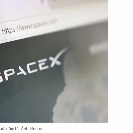
ối năm tới. Ảnh: Reuters.