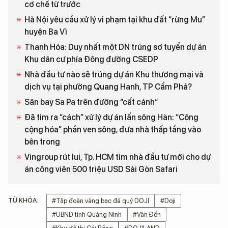
cơ chế từ trước
Hà Nội yêu cầu xử lý vi phạm tại khu đất “rừng Mu”
huyện Ba Vì
Thanh Hóa: Duy nhất một DN trúng sơ tuyển dự án
Khu dân cư phía Đông đường CSEDP
Nhà đầu tư nào sẽ trúng dự án Khu thương mại và
dịch vụ tại phường Quang Hanh, TP Cẩm Phả?
Sân bay Sa Pa trên đường “cất cánh“
Đã tìm ra “cách” xử lý dự án lấn sông Hàn: “Công
cộng hóa” phần ven sông, đưa nhà thấp tầng vào
bên trong
Vingroup rút lui, Tp. HCM tìm nhà đầu tư mới cho dự
án công viên 500 triệu USD Sài Gòn Safari
TỪ KHÓA:
#Tập đoàn vàng bạc đá quý DOJI
#Doji
#UBND tỉnh Quảng Ninh
#Vân Đồn