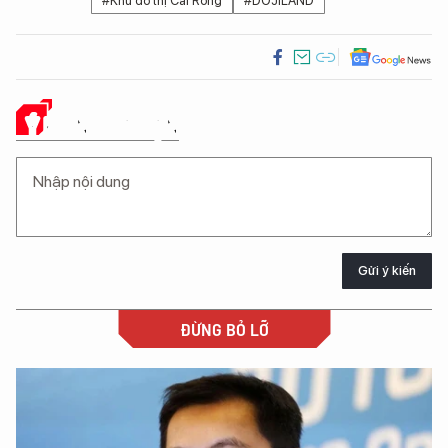
#Khu đô thị Cái Rồng
#DOJILAND
Ý KIẾN CỦA BẠN
Gửi ý kiến
ĐỪNG BỎ LỠ