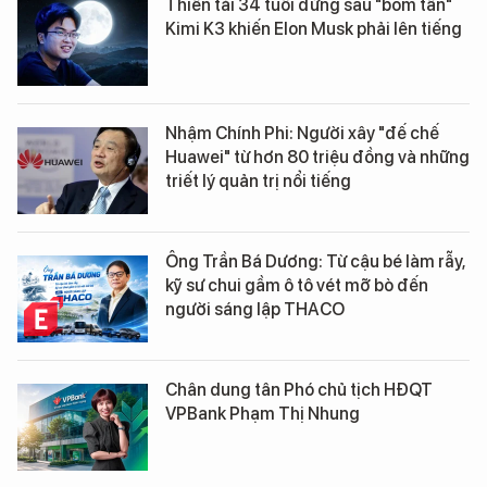
Thiên tài 34 tuổi đứng sau "bom tấn"
Kimi K3 khiến Elon Musk phải lên tiếng
Nhậm Chính Phi: Người xây "đế chế
Huawei" từ hơn 80 triệu đồng và những
triết lý quản trị nổi tiếng
Ông Trần Bá Dương: Từ cậu bé làm rẫy,
kỹ sư chui gầm ô tô vét mỡ bò đến
người sáng lập THACO
Chân dung tân Phó chủ tịch HĐQT
VPBank Phạm Thị Nhung