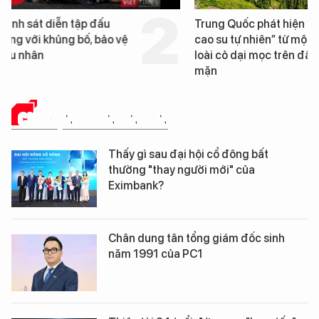
Trung Quốc phát hiện “mỏ
Loạt dự án bất động 
cao su tự nhiên” từ một
Đà Nẵng sắp bị kiểm t
loài cỏ dại mọc trên đất
mặn
CHUYỆN DOANH NHÂN
Thấy gì sau đại hội cổ đông bất
thường "thay người mới" của
Eximbank?
Chân dung tân tổng giám đốc sinh
năm 1991 của PC1