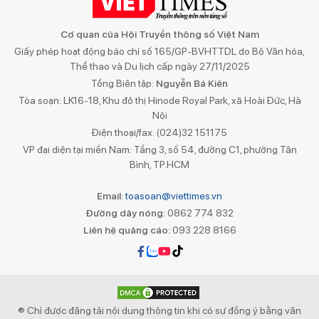
Cơ quan của Hội Truyền thông số Việt Nam
Giấy phép hoạt động báo chí số 165/GP-BVHTTDL do Bộ Văn hóa,
Thể thao và Du lịch cấp ngày 27/11/2025
Tổng Biên tập:
Nguyễn Bá Kiên
Tòa soạn: LK16-18, Khu đô thị Hinode Royal Park, xã Hoài Đức, Hà
Nội
Điện thoại/fax: (024)32 151175
VP đại diện tại miền Nam: Tầng 3, số 54, đường C1, phường Tân
Bình, TP.HCM
Email:
toasoan@viettimes.vn
Đường dây nóng:
0862 774 832
Liên hệ quảng cáo:
093 228 8166
® Chỉ được đăng tải nội dung thông tin khi có sự đồng ý bằng văn