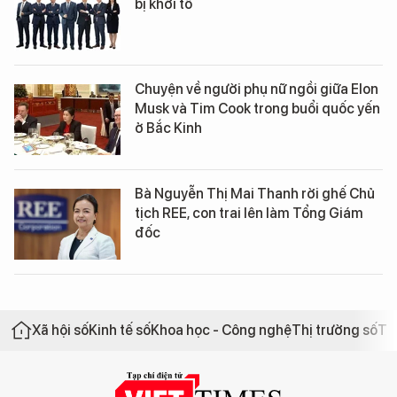
bị khởi tố
Chuyện về người phụ nữ ngồi giữa Elon
Musk và Tim Cook trong buổi quốc yến
ở Bắc Kinh
Bà Nguyễn Thị Mai Thanh rời ghế Chủ
tịch REE, con trai lên làm Tổng Giám
đốc
Xã hội số
Kinh tế số
Khoa học - Công nghệ
Thị trường số
Th