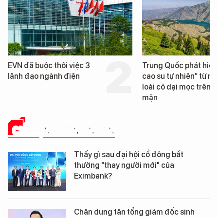
Trung Quốc phát hiện “mỏ
Loạt dự án bất động 
cao su tự nhiên” từ một
Đà Nẵng sắp bị kiểm t
loài cỏ dại mọc trên đất
mặn
CHUYỆN DOANH NHÂN
Thấy gì sau đại hội cổ đông bất
thường "thay người mới" của
Eximbank?
Chân dung tân tổng giám đốc sinh