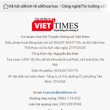
Xã hội số
Kinh tế số
Khoa học - Công nghệ
Thị trường số
Th
Cơ quan của Hội Truyền thông số Việt Nam
Giấy phép hoạt động báo chí số 165/GP-BVHTTDL do Bộ Văn hóa,
Thể thao và Du lịch cấp ngày 27/11/2025
Tổng Biên tập:
Nguyễn Bá Kiên
Tòa soạn: LK16-18, Khu đô thị Hinode Royal Park, xã Hoài Đức, Hà
Nội
Điện thoại/fax: (024)32 151175
VP đại diện tại miền Nam: Tầng 3, số 54, đường C1, phường Tân
Bình, TP.HCM
Email:
toasoan@viettimes.vn
Đường dây nóng:
0862 774 832
Liên hệ quảng cáo:
093 228 8166