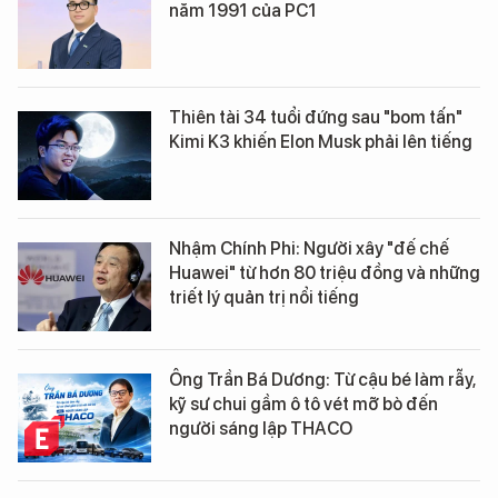
năm 1991 của PC1
Thiên tài 34 tuổi đứng sau "bom tấn"
Kimi K3 khiến Elon Musk phải lên tiếng
Nhậm Chính Phi: Người xây "đế chế
Huawei" từ hơn 80 triệu đồng và những
triết lý quản trị nổi tiếng
Ông Trần Bá Dương: Từ cậu bé làm rẫy,
kỹ sư chui gầm ô tô vét mỡ bò đến
người sáng lập THACO