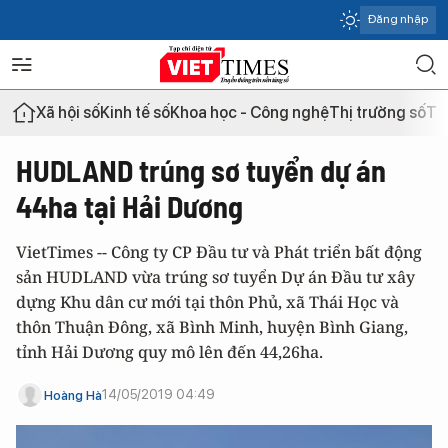
Đăng nhập
Xã hội số
Kinh tế số
Khoa học - Công nghệ
Thị trường số
Th
HUDLAND trúng sơ tuyển dự án
44ha tại Hải Dương
VietTimes -- Công ty CP Đầu tư và Phát triển bất động
sản HUDLAND vừa trúng sơ tuyển Dự án Đầu tư xây
dựng Khu dân cư mới tại thôn Phủ, xã Thái Học và
thôn Thuận Đông, xã Bình Minh, huyện Bình Giang,
tỉnh Hải Dương quy mô lên đến 44,26ha.
14/05/2019 04:49
Hoàng Hà