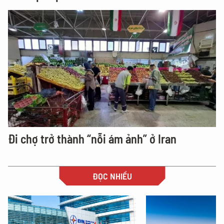
Đi chợ trở thành “nỗi ám ảnh” ở Iran
ĐỌC NHIỀU