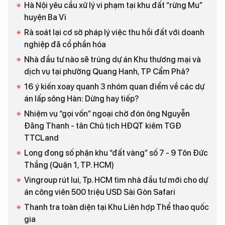
Hà Nội yêu cầu xử lý vi phạm tại khu đất “rừng Mu”
huyện Ba Vì
Rà soát lại cơ sở pháp lý việc thu hồi đất với doanh
nghiệp đã cổ phần hóa
Nhà đầu tư nào sẽ trúng dự án Khu thương mại và
dịch vụ tại phường Quang Hanh, TP Cẩm Phả?
16 ý kiến xoay quanh 3 nhóm quan điểm về các dự
án lấp sông Hàn: Dừng hay tiếp?
Nhiệm vụ “gọi vốn” ngoại chờ đón ông Nguyễn
Đăng Thanh - tân Chủ tịch HĐQT kiêm TGĐ
TTCLand
Long đong số phận khu “đất vàng” số 7 - 9 Tôn Đức
Thắng (Quận 1, TP. HCM)
Vingroup rút lui, Tp. HCM tìm nhà đầu tư mới cho dự
án công viên 500 triệu USD Sài Gòn Safari
Thanh tra toàn diện tại Khu Liên hợp Thể thao quốc
gia