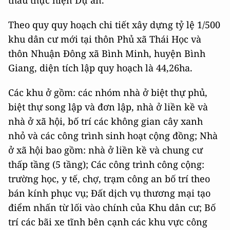
thầu thực hiện Dự án.
Theo quy quy hoạch chi tiết xây dựng tỷ lệ 1/500
khu dân cư mới tại thôn Phủ xã Thái Học và
thôn Nhuận Đông xã Bình Minh, huyện Bình
Giang, diện tích lập quy hoạch là 44,26ha.
Các khu ở gồm: các nhóm nhà ở biệt thự phủ,
biệt thự song lập và đơn lập, nhà ở liền kề và
nhà ở xã hội, bố trí các không gian cây xanh
nhỏ và các công trình sinh hoạt cộng đồng; Nhà
ở xã hội bao gồm: nhà ở liền kề và chung cư
thấp tầng (5 tầng); Các công trình công cộng:
trường học, y tế, chợ, trạm công an bố trí theo
bán kính phục vụ; Đất dịch vụ thương mại tạo
điểm nhấn từ lối vào chính của Khu dân cư; Bố
trí các bãi xe tĩnh bên cạnh các khu vực công