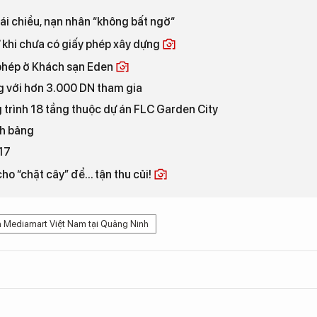
ái chiều, nạn nhân “không bất ngờ“
ự khi chưa có giấy phép xây dựng
 phép ở Khách sạn Eden
g với hơn 3.000 DN tham gia
g trình 18 tầng thuộc dự án FLC Garden City
nh bảng
17
 “chặt cây” để... tận thu củi!
 Mediamart Việt Nam tại Quảng Ninh