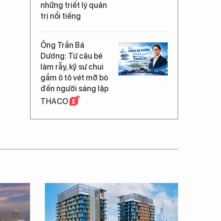
những triết lý quản
trị nổi tiếng
Ông Trần Bá
Dương: Từ cậu bé
làm rẫy, kỹ sư chui
gầm ô tô vét mỡ bò
đến người sáng lập
THACO