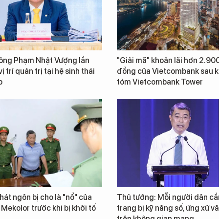
 ông Phạm Nhật Vượng lần
"Giải mã" khoản lãi hơn 2.900
ị trí quản trị tại hệ sinh thái
đồng của Vietcombank sau k
p
tóm Vietcombank Tower
át ngôn bị cho là "nổ" của
Thủ tướng: Mỗi người dân cầ
 Mekolor trước khi bị khởi tố
trang bị kỹ năng số, ứng xử v
trên không gian mạng