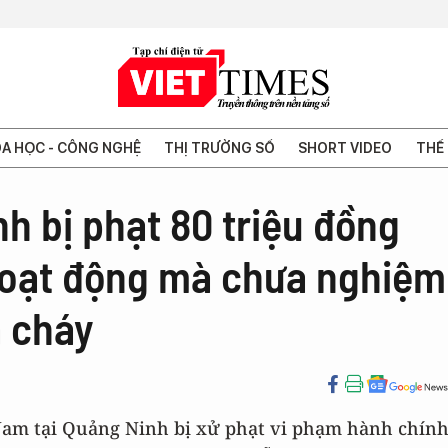
A HỌC - CÔNG NGHỆ
THỊ TRƯỜNG SỐ
SHORT VIDEO
THẾ 
h bị phạt 80 triệu đồng
 hoạt động mà chưa nghiệm
 cháy
 Nam tại Quảng Ninh bị xử phạt vi phạm hành chín