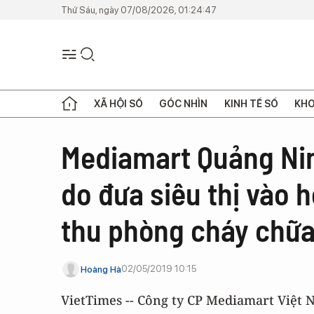
Thứ Sáu, ngày 07/08/2026, 01:24:47
XÃ HỘI SỐ
GÓC NHÌN
KINH TẾ SỐ
KHO
Mediamart Quảng Nin
do đưa siêu thị vào
thu phòng cháy chữa
02/05/2019 10:15
Hoàng Hà
VietTimes -- Công ty CP Mediamart Việt