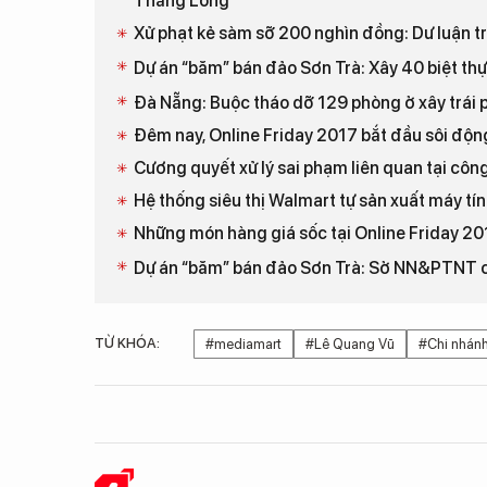
Thăng Long
Xử phạt kẻ sàm sỡ 200 nghìn đồng: Dư luận tr
Dự án “băm” bán đảo Sơn Trà: Xây 40 biệt th
Đà Nẵng: Buộc tháo dỡ 129 phòng ở xây trái
Đêm nay, Online Friday 2017 bắt đầu sôi độn
Cương quyết xử lý sai phạm liên quan tại côn
Hệ thống siêu thị Walmart tự sản xuất máy tí
Những món hàng giá sốc tại Online Friday 20
Dự án “băm” bán đảo Sơn Trà: Sở NN&PTNT cho
TỪ KHÓA:
#mediamart
#Lê Quang Vũ
#Chi nhánh