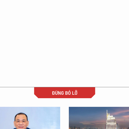
ĐỪNG BỎ LỠ