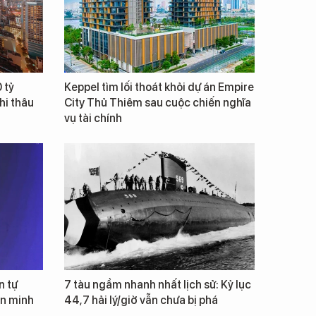
 tỷ
Keppel tìm lối thoát khỏi dự án Empire
hi thâu
City Thủ Thiêm sau cuộc chiến nghĩa
vụ tài chính
n tự
7 tàu ngầm nhanh nhất lịch sử: Kỷ lục
ăn minh
44,7 hải lý/giờ vẫn chưa bị phá