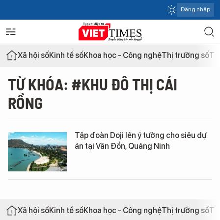
Đăng nhập
Xã hội số
Kinh tế số
Khoa học - Công nghệ
Thị trường số
Th
TỪ KHÓA: #KHU ĐÔ THỊ CÁI
RỒNG
Tập đoàn Doji lên ý tưởng cho siêu dự
án tại Vân Đồn, Quảng Ninh
Xã hội số
Kinh tế số
Khoa học - Công nghệ
Thị trường số
Th