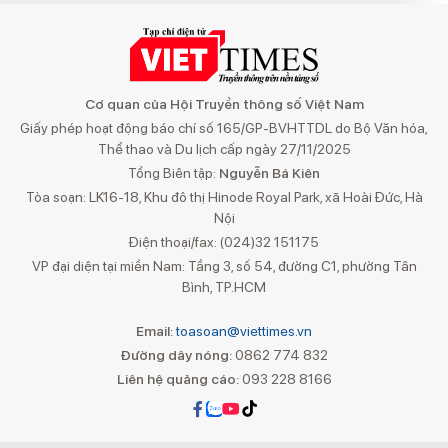
Cơ quan của Hội Truyền thông số Việt Nam
Giấy phép hoạt động báo chí số 165/GP-BVHTTDL do Bộ Văn hóa,
Thể thao và Du lịch cấp ngày 27/11/2025
Tổng Biên tập:
Nguyễn Bá Kiên
Tòa soạn: LK16-18, Khu đô thị Hinode Royal Park, xã Hoài Đức, Hà
Nội
Điện thoại/fax: (024)32 151175
VP đại diện tại miền Nam: Tầng 3, số 54, đường C1, phường Tân
Bình, TP.HCM
Email:
toasoan@viettimes.vn
Đường dây nóng:
0862 774 832
Liên hệ quảng cáo:
093 228 8166