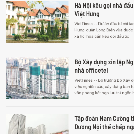
Hà Nội kêu gọi nhà đầu 
Việt Hưng
VietTimes -- Dự án đầu tư cải t
Hưng, quận Long Biên vừa được
xã hội hóa cần kêu gọi đầu tư.
Bộ Xây dựng xin lập Ngh
nhà officetel
VietTimes -- Bộ trưởng Bộ Xây 
việc nghiên cứu, xây dựng ban h
văn phòng kết hợp lưu trú ngắn hạ
Tập đoàn Nam Cường ti
Dương Nội thế chấp n