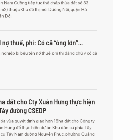
àn Nam Cường tiếp tục thế chấp thửa đất số 33
m2) thuộc Khu đô thị mới Dương Nội, quận Hà
n Đội.
nợ thuế, phí: Có cả “ông lớn”...
nghiệp bị bêu tên nợ thuế, phí thì đáng chú ý có cả
ha đất cho Cty Xuân Hưng thực hiện
 Tây đường CSEDP
óa vừa quyết định giao hơn 18ha đất cho Công ty
n Hưng để thực hiện dự án Khu dân cư phía Tây
 cư Tây Nam đường Nguyễn Phục, phường Quảng