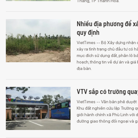
Thắng, TP Thanh Hóa.
Nhiều địa phương để xảy
quy định
VietTimes -- Bộ Xây dựng nhận đ
xảy ra tình trạng chủ đầu tư có
mục đích sử dụng đất, phân lô bá
hoạch, thông tin về dự án và giá b
địa bàn.
VTV sắp có trường qua
VietTimes -- Văn bản phê duyệt
Khu đất nghiên cứu lập Trường q
giới hành chính xã Phù Linh với
đường giao thông đối ngoại và g