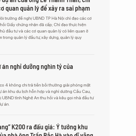
cơ quan quản lý để xảy ra sai phạm
Môi trường đề nghị UBND TP Hà Nội chỉ đạo các cơ
 hồi Giấy chứng nhận đã cấp; Chỉ đạo thực hiện
 chủ đầu tư và các cơ quan quản lý có liên quan ở
 trong quản lý đầu tư, xây dựng, quản lý quy
ự án nghỉ dưỡng nghìn tỷ của
o 4 không chi trả tiền bồi thường giải phóng mặt
ự án khu du lịch hỗn hợp và nghỉ dưỡng Cầu Cau,
UBND tỉnh Nghệ An thu hồi và kêu gọi nhà đầu tư
dự án.
vàng” K200 ra đấu giá: Ý tưởng khu
ủa nhà ông Trần Bắc Hà vào dĩ vãng