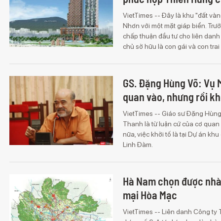
VietTimes -- Đây là khu "đất vàn
Nhơn với một mặt giáp biển. Trư
chấp thuận đầu tư cho liên dan
chủ sở hữu là con gái và con tra
GS. Đặng Hùng Võ: Vụ 
quan vào, nhưng rồi khô
VietTimes -- Giáo sư Đặng Hùng
Thanh là từ luận cứ của cơ quan 
nữa, việc khởi tố là tại Dự án 
Linh Đàm.
Hà Nam chọn được nhà 
mại Hòa Mạc
VietTimes -- Liên danh Công ty