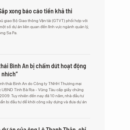
Sắp xong báo cáo tiền khả thi
ủ giao Bộ Giao thông Vận tải (GTVT) phối hợp với
một số dự án liên quan đến lĩnh vực ngành quản lý,
ông Sa Pa.
 thái Bình An bị chấm dứt hoạt động
 nhích”
sinh thái Bình An do Công ty TNHH Thương mại
c UBND Tỉnh Bà Rịa - Vũng Tàu cấp giấy chứng
2009. Tuy nhiên đến nay đã 10 năm, nhà đầu tư
ẩn bị đầu tư để khởi công xây dựng và đưa dự án
ỏ dự án của ông Lê Thanh Thản, chỉ