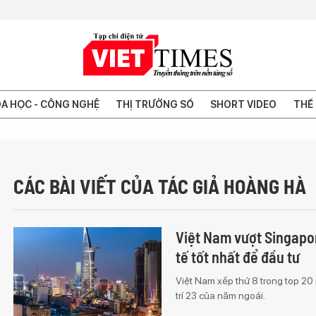
A HỌC - CÔNG NGHỆ
THỊ TRƯỜNG SỐ
SHORT VIDEO
THẾ 
CÁC BÀI VIẾT CỦA TÁC GIẢ HOÀNG HÀ
Việt Nam vượt Singapor
tế tốt nhất để đầu tư
Việt Nam xếp thứ 8 trong top 20 
trí 23 của năm ngoái.