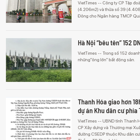
VietTimes -- Công ty CP Tập đo
(4.206m2) và thửa số 39 (4.408
Đông cho Ngân hàng TMCP Quâ
Hà Nội “bêu tên” 152 DN 
VietTimes -- Trong số 152 doanh 
những"ông lớn" bất động sản.
Thanh Hóa giao hơn 18
dự án Khu dân cư phía
VietTimes -- UBND tỉnh Thanh H
CP Xây dựng và Thương mại Xuâ
đường CSEDP thuộc Khu dân cư