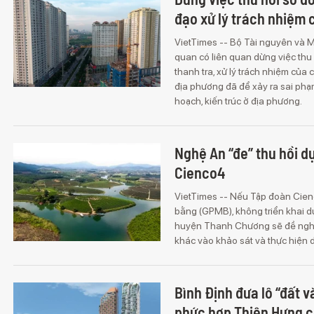
đạo xử lý trách nhiệm 
VietTimes -- Bộ Tài nguyên và 
quan có liên quan dừng việc thu
thanh tra, xử lý trách nhiệm của
địa phương đã để xảy ra sai phạm
hoạch, kiến trúc ở địa phương.
Nghệ An “đe” thu hồi d
Cienco4
VietTimes -- Nếu Tập đoàn Cienc
bằng (GPMB), không triển khai d
huyện Thanh Chương sẽ đề nghị 
khác vào khảo sát và thực hiện 
Bình Định đưa lô “đất 
phức hợp Thiên Hưng c