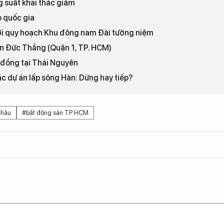
 suất khai thác giảm
o quốc gia
với quy hoạch Khu đông nam Đài tưởng niệm
ôn Đức Thắng (Quận 1, TP. HCM)
ỷ đồng tại Thái Nguyên
c dự án lấp sông Hàn: Dừng hay tiếp?
châu
#bất động sản TP HCM