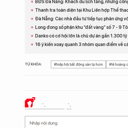
BĐS Đà Nẵng: Khách du lịch tăng, nhưng công
Thanh tra toàn diện tại Khu Liên hợp Thể tha
Đà Nẵng: Các nhà đầu tư tiếp tục phản ứng 
Long đong số phận khu “đất vàng” số 7 - 9 T
Danko có cơ hội lớn là chủ dự án gần 1.300 t
16 ý kiến xoay quanh 3 nhóm quan điểm về cá
TỪ KHÓA:
#hiệp hội bất động sản tp hcm
#lê hoàng 
Ý KIẾN CỦA BẠN