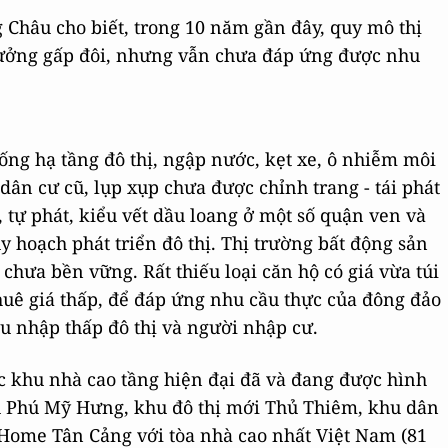
 Châu cho biết, trong 10 năm gần đây, quy mô thị
rưởng gấp đôi, nhưng vẫn chưa đáp ứng được nhu
hống hạ tầng đô thị, ngập nước, kẹt xe, ô nhiễm môi
ân cư cũ, lụp xụp chưa được chỉnh trang - tái phát
n, tự phát, kiểu vết dầu loang ở một số quận ven và
 hoạch phát triển đô thị. Thị trường bất động sản
chưa bền vững. Rất thiếu loại căn hộ có giá vừa túi
 thuê giá thấp, để đáp ứng nhu cầu thực của đông đảo
hu nhập thấp đô thị và người nhập cư.
c khu nhà cao tầng hiện đại đã và đang được hình
u Phú Mỹ Hưng, khu đô thị mới Thủ Thiêm, khu dân
Home Tân Cảng với tòa nhà cao nhất Việt Nam (81