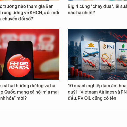
ộ trưởng nào tham gia Ban
Big 4 cũng "chạy đua", lãi suấ
 Trung ương về KHCN, đổi mới
nào hạ nhiệt?
, chuyển đổi số?
 cả hạt hướng dương và há
10 doanh nghiệp làm ăn thua 
ng Quốc, mạng xã hội mỉa mai
quý II: Vietnam Airlines và P
sinh hóa” mới?
đầu, PV OIL cũng có tên