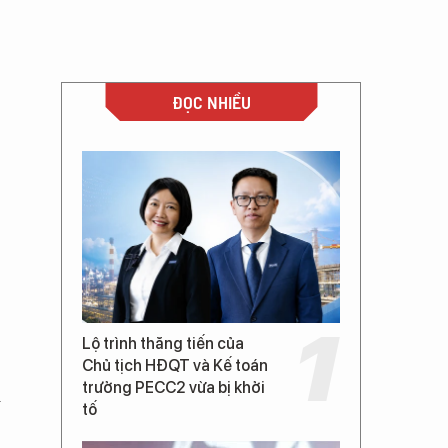
ĐỌC NHIỀU
Lộ trình thăng tiến của
Chủ tịch HĐQT và Kế toán
trưởng PECC2 vừa bị khởi
i
tố