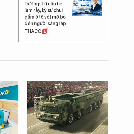
Dương: Từ cậu bé
làm rẫy, kỹ sư chui
gầm ô tô vét mỡ bò
đến người sáng lập
THACO