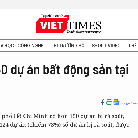
A HỌC - CÔNG NGHỆ
THỊ TRƯỜNG SỐ
SHORT VIDEO
THẾ 
50 dự án bất động sản tại
 phố Hồ Chí Minh có hơn 150 dự án bị rà soát,
124 dự án (chiếm 78%) số dự án bị rà soát, được