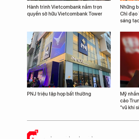
Hành trình Vietcombank nắm trọn
Những b
quyền sở hữu Vietcombank Tower
Chỉ đạo
sáng tạo
PNJ triệu tập họp bất thường
Mỹ nhắm
cảo Tru
“vũ khí 
CHUYỆN DOANH NHÂN