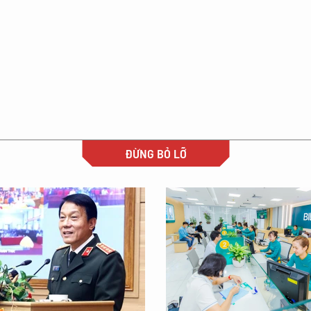
ĐỪNG BỎ LỠ