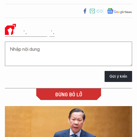
Ý KIẾN CỦA BẠN
Gửi ý kiến
ĐỪNG BỎ LỠ