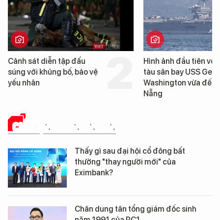
Hình ảnh đầu tiên về siêu
Cận cảnh chiến hạm 
tàu sân bay USS George
tống tàu sân bay USS
Washington vừa đến Đà
George Washington 
Nẵng
Đà Nẵng
CHUYỆN DOANH NHÂN
Thấy gì sau đại hội cổ đông bất
thường "thay người mới" của
Eximbank?
Chân dung tân tổng giám đốc sinh
năm 1991 của PC1