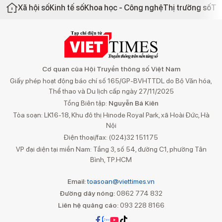
Xã hội số
Kinh tế số
Khoa học - Công nghệ
Thị trường số
Th
Cơ quan của Hội Truyền thông số Việt Nam
Giấy phép hoạt động báo chí số 165/GP-BVHTTDL do Bộ Văn hóa,
Thể thao và Du lịch cấp ngày 27/11/2025
Tổng Biên tập:
Nguyễn Bá Kiên
Tòa soạn: LK16-18, Khu đô thị Hinode Royal Park, xã Hoài Đức, Hà
Nội
Điện thoại/fax: (024)32 151175
VP đại diện tại miền Nam: Tầng 3, số 54, đường C1, phường Tân
Bình, TP.HCM
Email:
toasoan@viettimes.vn
Đường dây nóng:
0862 774 832
Liên hệ quảng cáo:
093 228 8166