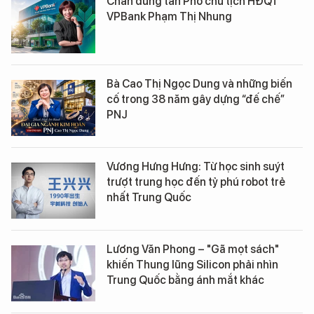
Chân dung tân Phó chủ tịch HĐQT
VPBank Phạm Thị Nhung
Bà Cao Thị Ngọc Dung và những biến
cố trong 38 năm gây dựng “đế chế”
PNJ
Vương Hưng Hưng: Từ học sinh suýt
trượt trung học đến tỷ phú robot trẻ
nhất Trung Quốc
Lương Văn Phong – "Gã mọt sách"
khiến Thung lũng Silicon phải nhìn
Trung Quốc bằng ánh mắt khác