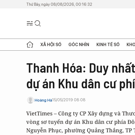
Thứ Bảy, ngày 08/08/2026, 00:16:32
XÃ HỘI SỐ
GÓC NHÌN
KINH TẾ SỐ
KHO
Thanh Hóa: Duy nhất
dự án Khu dân cư p
15/05/2019 08:08
Hoàng Hà
VietTimes – Công ty CP Xây dựng và Thư
vòng sơ tuyển dự án Khu dân cư phía Đ
Nguyễn Phục, phường Quảng Thắng, TP 