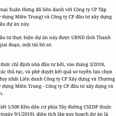
mại Xuân Hưng đã liên danh với Công ty CP Tập
 dựng Miền Trung) và Công ty CP đầu tư xây dựng
hầu dự án này.
đầu tư thực hiện dự án này được UBND tỉnh Thanh
iai đoạn, một túi hồ sơ.
hức chỉ định nhà đầu tư bởi, vào tháng 3/2018,
c thủ tục, và phê duyệt kết quả sơ tuyển lựa chọn
, duy nhất Liên danh Công ty CP Xây dựng và Thương
 dựng Miền Trung - Công ty CP đầu tư xây dựng và
n.
tiết 1/500 Khu dân cư phía Tây đường CSEDP thuộc
gày 9/1/2019), diện tích lập quy hoạch dự án là