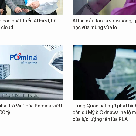
 cần phát triển AI First, hệ
AI lần đầu tạo ra virus sống, 
i cloud
học vừa mừng vừa lo
hải trả Vin” của Pomina vượt
Trung Quốc bất ngờ phát hìn
00 tỷ
căn cứ Mỹ ở Okinawa, hé lộ m
của lực lượng tên lửa PLA