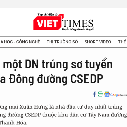
A HỌC - CÔNG NGHỆ
THỊ TRƯỜNG SỐ
SHORT VIDEO
THẾ 
 một DN trúng sơ tuyển
hía Đông đường CSEDP
ơng mại Xuân Hưng là nhà đầu tư duy nhất trúng
ông đường CSEDP thuộc khu dân cư Tây Nam đường
Thanh Hóa.