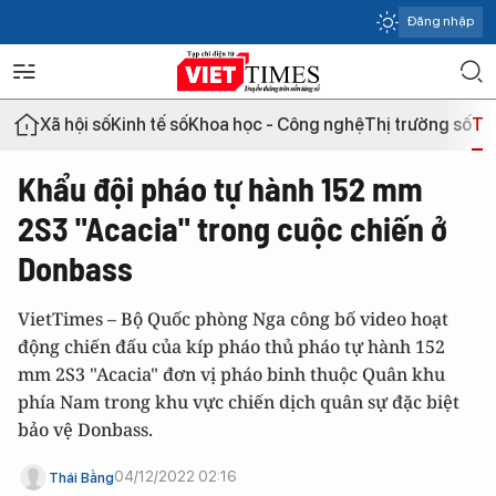
Đăng nhập
Xã hội số
Kinh tế số
Khoa học - Công nghệ
Thị trường số
Th
Khẩu đội pháo tự hành 152 mm
2S3 "Acacia" trong cuộc chiến ở
Donbass
VietTimes – Bộ Quốc phòng Nga công bố video hoạt
động chiến đấu của kíp pháo thủ pháo tự hành 152
mm 2S3 "Acacia" đơn vị pháo binh thuộc Quân khu
phía Nam trong khu vực chiến dịch quân sự đặc biệt
bảo vệ Donbass.
04/12/2022 02:16
Thái Bằng