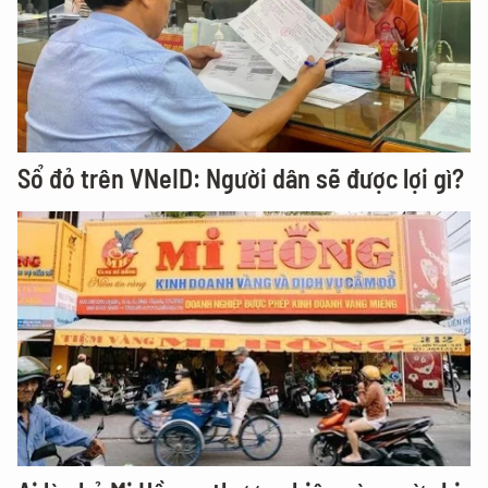
Sổ đỏ trên VNeID: Người dân sẽ được lợi gì?