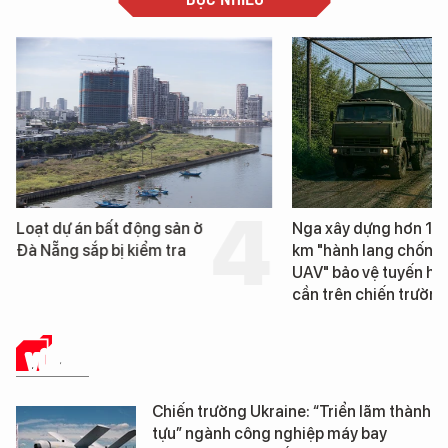
t động sản ở
Nga xây dựng hơn 1.800
ị kiểm tra
km "hành lang chống
UAV" bảo vệ tuyến hậu
cần trên chiến trường
VŨ KHÍ
Chiến trường Ukraine: “Triển lãm thành
tựu” ngành công nghiệp máy bay