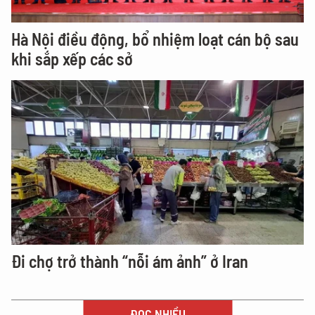
Hà Nội điều động, bổ nhiệm loạt cán bộ sau
khi sắp xếp các sở
Đi chợ trở thành “nỗi ám ảnh” ở Iran
ĐỌC NHIỀU