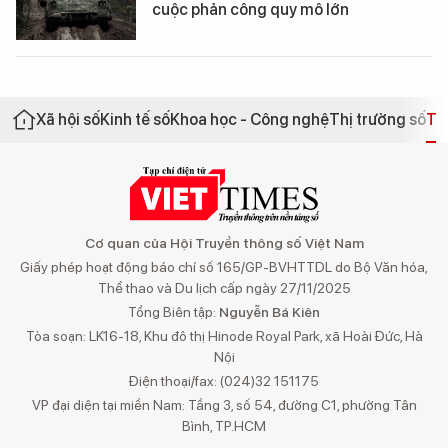
cuộc phản công quy mô lớn
Xã hội số
Kinh tế số
Khoa học - Công nghệ
Thị trường số
Th
Cơ quan của Hội Truyền thông số Việt Nam
Giấy phép hoạt động báo chí số 165/GP-BVHTTDL do Bộ Văn hóa,
Thể thao và Du lịch cấp ngày 27/11/2025
Tổng Biên tập:
Nguyễn Bá Kiên
Tòa soạn: LK16-18, Khu đô thị Hinode Royal Park, xã Hoài Đức, Hà
Nội
Điện thoại/fax: (024)32 151175
VP đại diện tại miền Nam: Tầng 3, số 54, đường C1, phường Tân
Bình, TP.HCM