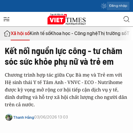
Đăng nhập
Xã hội số
Kinh tế số
Khoa học - Công nghệ
Thị trường số
Th
Kết nối nguồn lực công - tư chăm
sóc sức khỏe phụ nữ và trẻ em
Chương trình hợp tác giữa Cục Bà mẹ và Trẻ em với
Hệ sinh thái Y tế Tâm Anh - VNVC - ECO - Nutrihome
được kỳ vọng mở rộng cơ hội tiếp cận dịch vụ y tế,
dinh dưỡng và hỗ trợ xã hội chất lượng cho người dân
trên cả nước.
03/06/2026 13:03
Thanh Hằng