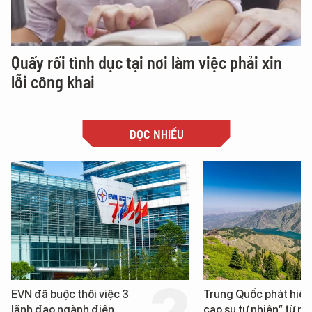
Quấy rối tình dục tại nơi làm việc phải xin
lỗi công khai
ĐỌC NHIỀU
Trung Quốc phát hiện “mỏ
Loạt dự án bất động 
cao su tự nhiên” từ một
Đà Nẵng sắp bị kiểm t