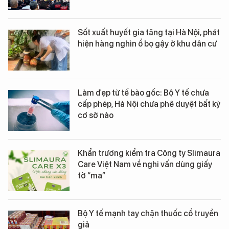
Sốt xuất huyết gia tăng tại Hà Nội, phát
hiện hàng nghìn ổ bọ gậy ở khu dân cư
Làm đẹp từ tế bào gốc: Bộ Y tế chưa
cấp phép, Hà Nội chưa phê duyệt bất kỳ
cơ sở nào
Khẩn trương kiểm tra Công ty Slimaura
Care Việt Nam về nghi vấn dùng giấy
tờ “ma”
Bộ Y tế mạnh tay chặn thuốc cổ truyền
giả