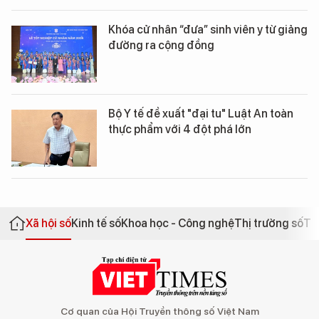
Khóa cử nhân “đưa” sinh viên y từ giảng
đường ra cộng đồng
Bộ Y tế đề xuất "đại tu" Luật An toàn
thực phẩm với 4 đột phá lớn
Xã hội số
Kinh tế số
Khoa học - Công nghệ
Thị trường số
Th
Cơ quan của Hội Truyền thông số Việt Nam