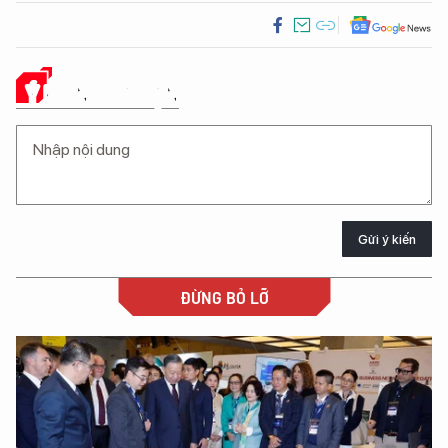
Ý KIẾN CỦA BẠN
Gửi ý kiến
ĐỪNG BỎ LỠ