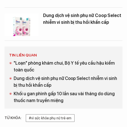
Dung dịch vệ sinh phụ nữ Coop Select
nhiễm vi sinh bị thu hồi khẩn cấp
TIN LIÊN QUAN
"Loạn" phòng khám chui, Bộ Y tế yêu cầu hậu kiểm
toàn quốc
Dung dịch vệ sinh phụ nữ Coop Select nhiễm vi sinh
bị thu hồi khẩn cấp
Khối u gan phình gấp 10 lần sau vài tháng do dùng
thuốc nam truyền miệng
TỪ KHÓA:
#vì sức khỏe phụ nữ trẻ em