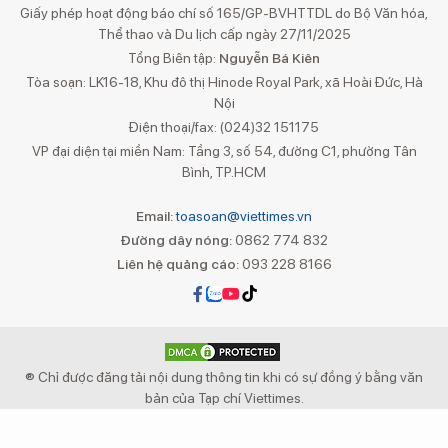
Giấy phép hoạt động báo chí số 165/GP-BVHTTDL do Bộ Văn hóa,
Thể thao và Du lịch cấp ngày 27/11/2025
Tổng Biên tập:
Nguyễn Bá Kiên
Tòa soạn: LK16-18, Khu đô thị Hinode Royal Park, xã Hoài Đức, Hà
Nội
Điện thoại/fax: (024)32 151175
VP đại diện tại miền Nam: Tầng 3, số 54, đường C1, phường Tân
Bình, TP.HCM
Email:
toasoan@viettimes.vn
Đường dây nóng:
0862 774 832
Liên hệ quảng cáo:
093 228 8166
® Chỉ được đăng tải nội dung thông tin khi có sự đồng ý bằng văn
bản của Tạp chí Viettimes.