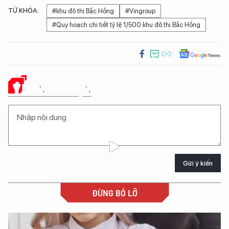
TỪ KHÓA:
#khu đô thị Bắc Hồng
#Vingroup
#Quy hoạch chi tiết tỷ lệ 1/500 khu đô thị Bắc Hồng
Ý KIẾN CỦA BẠN
Gửi ý kiến
ĐỪNG BỎ LỠ