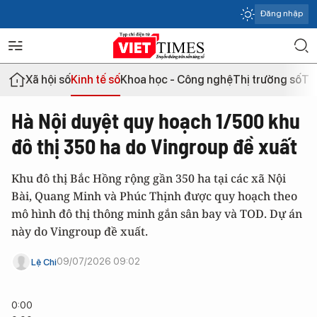
Đăng nhập
Xã hội số
Kinh tế số
Khoa học - Công nghệ
Thị trường số
Th
Hà Nội duyệt quy hoạch 1/500 khu
đô thị 350 ha do Vingroup đề xuất
Khu đô thị Bắc Hồng rộng gần 350 ha tại các xã Nội
Bài, Quang Minh và Phúc Thịnh được quy hoạch theo
mô hình đô thị thông minh gắn sân bay và TOD. Dự án
này do Vingroup đề xuất.
09/07/2026 09:02
Lệ Chi
0:00