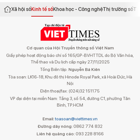
Xã hội số
Kinh tế số
Khoa học - Công nghệ
Thị trường số
Th
Cơ quan của Hội Truyền thông số Việt Nam
Giấy phép hoạt động báo chí số 165/GP-BVHTTDL do Bộ Văn hóa,
Thể thao và Du lịch cấp ngày 27/11/2025
Tổng Biên tập:
Nguyễn Bá Kiên
Tòa soạn: LK16-18, Khu đô thị Hinode Royal Park, xã Hoài Đức, Hà
Nội
Điện thoại/fax: (024)32 151175
VP đại diện tại miền Nam: Tầng 3, số 54, đường C1, phường Tân
Bình, TP.HCM
Email:
toasoan@viettimes.vn
Đường dây nóng:
0862 774 832
Liên hệ quảng cáo:
093 228 8166