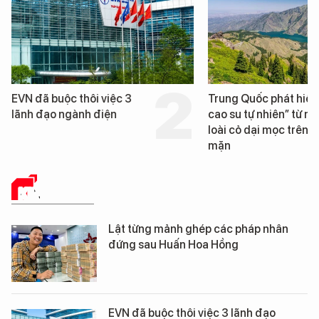
Trung Quốc phát hiện “mỏ
Loạt dự án bất động 
cao su tự nhiên” từ một
Đà Nẵng sắp bị kiểm t
loài cỏ dại mọc trên đất
mặn
KINH TẾ SỐ
Lật từng mảnh ghép các pháp nhân
đứng sau Huấn Hoa Hồng
EVN đã buộc thôi việc 3 lãnh đạo