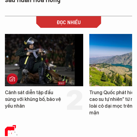
ĐỌC NHIỀU
Trung Quốc phát hiện “mỏ
Loạt dự án bất động
cao su tự nhiên” từ một
Đà Nẵng sắp bị kiểm
loài cỏ dại mọc trên đất
mặn
KINH TẾ SỐ