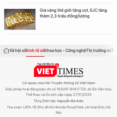
Giá vàng thế giới tăng vọt, SJC tăng
thêm 2,3 triệu đồng/lượng
Xã hội số
Kinh tế số
Khoa học - Công nghệ
Thị trường số
Th
Cơ quan của Hội Truyền thông số Việt Nam
Giấy phép hoạt động báo chí số 165/GP-BVHTTDL do Bộ Văn hóa,
Thể thao và Du lịch cấp ngày 27/11/2025
Tổng Biên tập:
Nguyễn Bá Kiên
Tòa soạn: LK16-18, Khu đô thị Hinode Royal Park, xã Hoài Đức, Hà
Nội