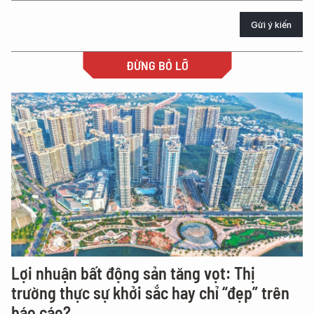
Gửi ý kiến
ĐỪNG BỎ LỠ
Lợi nhuận bất động sản tăng vọt: Thị
trường thực sự khởi sắc hay chỉ “đẹp” trên
báo cáo?