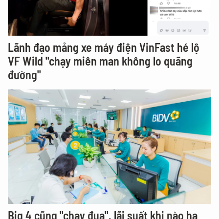
Lãnh đạo mảng xe máy điện VinFast hé lộ
VF Wild "chạy miên man không lo quãng
đường"
Big 4 cũng "chạy đua", lãi suất khi nào hạ