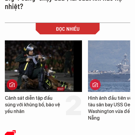
nhiệt?
ĐỌC NHIỀU
Cảnh sát diễn tập đấu
Hình ảnh đầu tiên về 
súng với khủng bố, bảo vệ
tàu sân bay USS Geo
yếu nhân
Washington vừa đến 
Nẵng