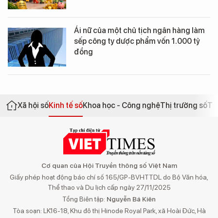
Ái nữ của một chủ tịch ngân hàng làm
sếp công ty dược phẩm vốn 1.000 tỷ
đồng
Xã hội số
Kinh tế số
Khoa học - Công nghệ
Thị trường số
Th
Cơ quan của Hội Truyền thông số Việt Nam
Giấy phép hoạt động báo chí số 165/GP-BVHTTDL do Bộ Văn hóa,
Thể thao và Du lịch cấp ngày 27/11/2025
Tổng Biên tập:
Nguyễn Bá Kiên
Tòa soạn: LK16-18, Khu đô thị Hinode Royal Park, xã Hoài Đức, Hà