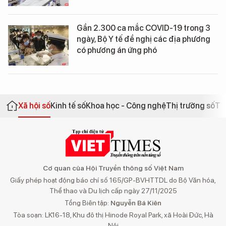
Gần 2.300 ca mắc COVID-19 trong 3
ngày, Bộ Y tế đề nghị các địa phương
có phương án ứng phó
Xã hội số
Kinh tế số
Khoa học - Công nghệ
Thị trường số
Th
Cơ quan của Hội Truyền thông số Việt Nam
Giấy phép hoạt động báo chí số 165/GP-BVHTTDL do Bộ Văn hóa,
Thể thao và Du lịch cấp ngày 27/11/2025
Tổng Biên tập:
Nguyễn Bá Kiên
Tòa soạn: LK16-18, Khu đô thị Hinode Royal Park, xã Hoài Đức, Hà
Nội