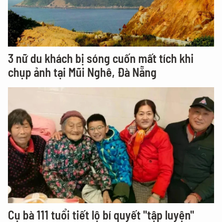
3 nữ du khách bị sóng cuốn mất tích khi
chụp ảnh tại Mũi Nghê, Đà Nẵng
Cụ bà 111 tuổi tiết lộ bí quyết "tập luyện"