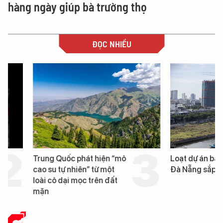
hàng ngày giúp bà trường thọ
ĐỌC NHIỀU
Trung Quốc phát hiện “mỏ
Loạt dự án bất động 
cao su tự nhiên” từ một
Đà Nẵng sắp bị kiểm t
loài cỏ dại mọc trên đất
mặn