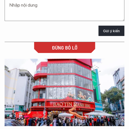
Gửi ý kiến
ĐỪNG BỎ LỠ