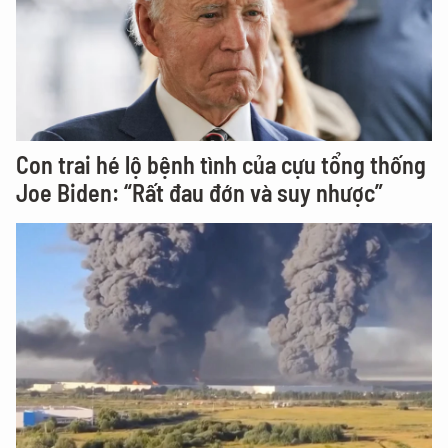
Con trai hé lộ bệnh tình của cựu tổng thống
Joe Biden: “Rất đau đớn và suy nhược”