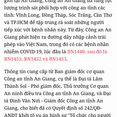
giới tại An Giang, Công an An Giang đã tung lực
lượng trinh sát phối hợp với công an tỉnh các
tỉnh: Vĩnh Long, Đồng Tháp, Sóc Trăng, Cần Thơ
và TP.HCM để tập trung rà soát những người
tiếp xúc với bệnh nhân này. Từ đây, Công an An
Giang phát hiện ra đường dây nhập cảnh trái
phép vào Việt Nam, trong đó có các bệnh nhân
nhiễm COVID-19, lúc đầu là
BN1440, sau đó là
BN1451, BN1452 và BN1453
.
Thông tin cung cấp từ Ban giám đốc cơ quan
Công an tỉnh An Giang, cụ thể là Đại tá Lâm
Thành Sol - Phó giám đốc, Thủ trưởng Cơ quan
An ninh điều tra Công an tỉnh An Giang, và Đại
tá Đinh Văn Nơi - Giám đốc Công an tỉnh An
Giang, cho biết đã có Quyết định số 242/QĐ-
ANĐT khởi tố vụ án hình sự "Tổ chức cho người