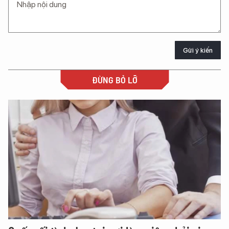
Gửi ý kiến
ĐỪNG BỎ LỠ