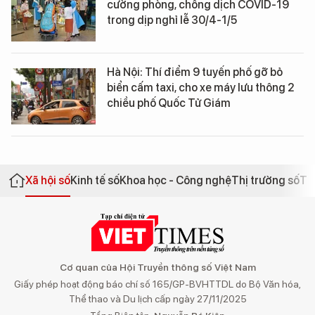
cường phòng, chống dịch COVID-19
trong dịp nghỉ lễ 30/4-1/5
Hà Nội: Thí điểm 9 tuyến phố gỡ bỏ
biển cấm taxi, cho xe máy lưu thông 2
chiều phố Quốc Tử Giám
Xã hội số
Kinh tế số
Khoa học - Công nghệ
Thị trường số
Th
Cơ quan của Hội Truyền thông số Việt Nam
Giấy phép hoạt động báo chí số 165/GP-BVHTTDL do Bộ Văn hóa,
Thể thao và Du lịch cấp ngày 27/11/2025