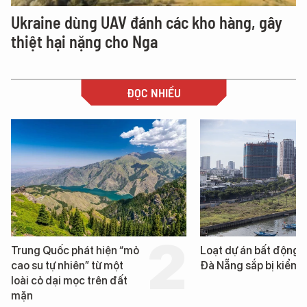
Ukraine dùng UAV đánh các kho hàng, gây
thiệt hại nặng cho Nga
ĐỌC NHIỀU
Loạt dự án bất động sản ở
EVN đã buộc thôi việc
Đà Nẵng sắp bị kiểm tra
lãnh đạo ngành điện