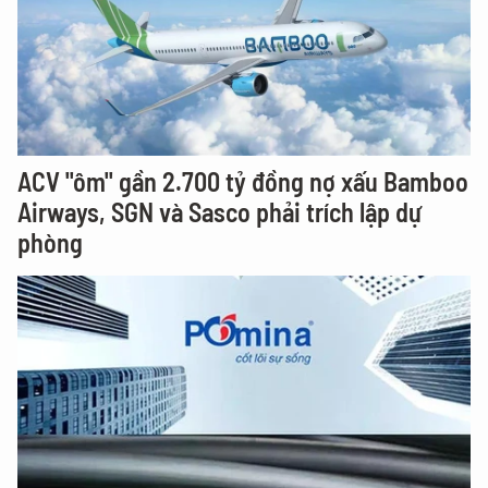
ACV "ôm" gần 2.700 tỷ đồng nợ xấu Bamboo
Airways, SGN và Sasco phải trích lập dự
phòng