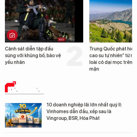
Cảnh sát diễn tập đấu
Trung Quốc phát hiện
súng với khủng bố, bảo vệ
cao su tự nhiên” từ m
yếu nhân
loài cỏ dại mọc trên đ
mặn
KINH DOANH
10 doanh nghiệp lãi lớn nhất quý II:
Vinhomes dẫn đầu, xếp sau là
Vingroup, BSR, Hòa Phát