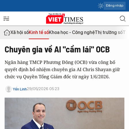
Đăng nhập
Xã hội số
Kinh tế số
Khoa học - Công nghệ
Thị trường số
Th
Chuyên gia về AI "cầm lái" OCB
Ngân hàng TMCP Phương Đông (OCB) vừa công bố
quyết định bổ nhiệm chuyên gia AI Chris Shayan giữ
chức vụ Quyền Tổng Giám đốc từ ngày 1/6/2026.
29/05/2026 05:23
Yến Linh