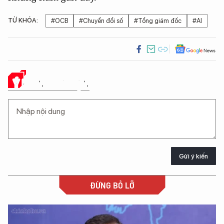
TỪ KHÓA:
#OCB
#Chuyển đổi số
#Tổng giám đốc
#AI
Ý KIẾN CỦA BẠN
Gửi ý kiến
ĐỪNG BỎ LỠ