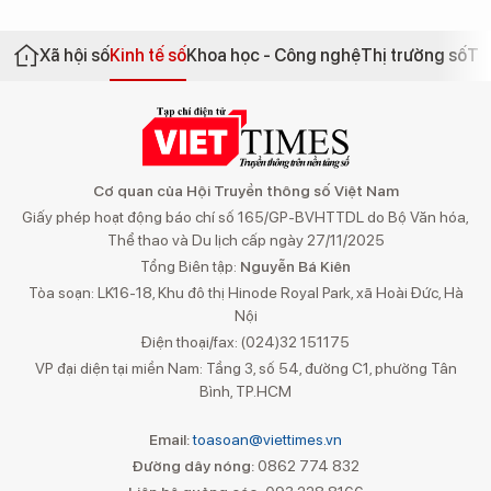
Xã hội số
Kinh tế số
Khoa học - Công nghệ
Thị trường số
Th
Cơ quan của Hội Truyền thông số Việt Nam
Giấy phép hoạt động báo chí số 165/GP-BVHTTDL do Bộ Văn hóa,
Thể thao và Du lịch cấp ngày 27/11/2025
Tổng Biên tập:
Nguyễn Bá Kiên
Tòa soạn: LK16-18, Khu đô thị Hinode Royal Park, xã Hoài Đức, Hà
Nội
Điện thoại/fax: (024)32 151175
VP đại diện tại miền Nam: Tầng 3, số 54, đường C1, phường Tân
Bình, TP.HCM
Email:
toasoan@viettimes.vn
Đường dây nóng:
0862 774 832