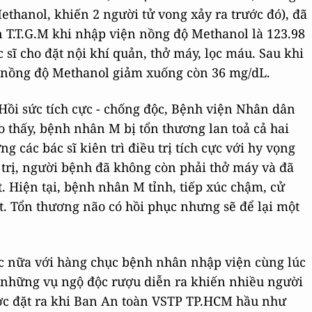
thanol, khiến 2 người tử vong xảy ra trước đó), đã
 T.T.G.M khi nhập viện nồng độ Methanol là 123.98
sĩ cho đặt nội khí quản, thở máy, lọc máu. Sau khi
ục, nồng độ Methanol giảm xuống còn 36 mg/dL.
ồi sức tích cực - chống độc, Bệnh viện Nhân dân
o thấy, bệnh nhân M bị tổn thương lan toả cả hai
g các bác sĩ kiên trì điều trị tích cực với hy vọng
trị, người bệnh đã không còn phải thở máy và đã
t. Hiện tại, bệnh nhân M tỉnh, tiếp xúc chậm, cử
t. Tổn thương não có hồi phục nhưng sẽ để lại một
c nữa với hàng chục bệnh nhân nhập viện cùng lúc
ế những vụ ngộ độc rượu diễn ra khiến nhiều người
ợc đặt ra khi Ban An toàn VSTP TP.HCM hầu như