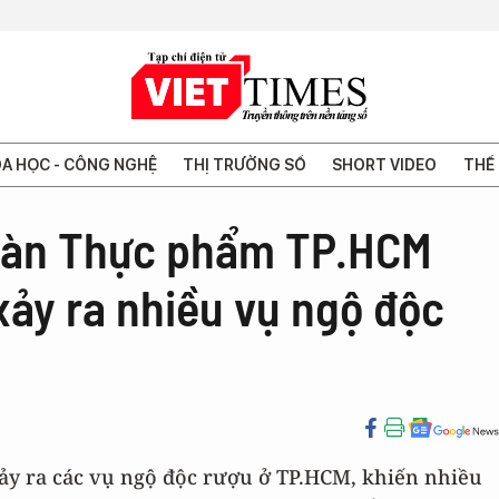
A HỌC - CÔNG NGHỆ
THỊ TRƯỜNG SỐ
SHORT VIDEO
THẾ 
toàn Thực phẩm TP.HCM
 xảy ra nhiều vụ ngộ độc
 xảy ra các vụ ngộ độc rượu ở TP.HCM, khiến nhiều