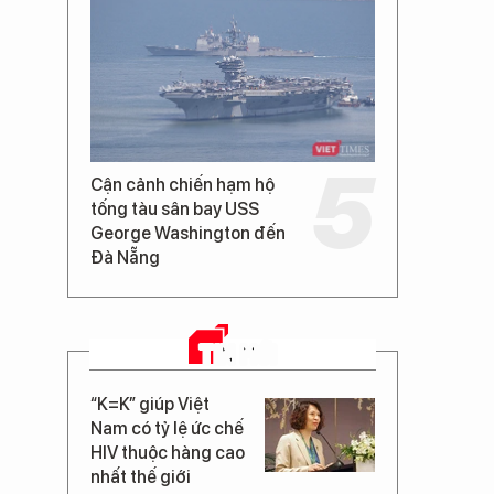
Cận cảnh chiến hạm hộ
tống tàu sân bay USS
George Washington đến
Đà Nẵng
TIN MỚI
“K=K” giúp Việt
Nam có tỷ lệ ức chế
HIV thuộc hàng cao
nhất thế giới