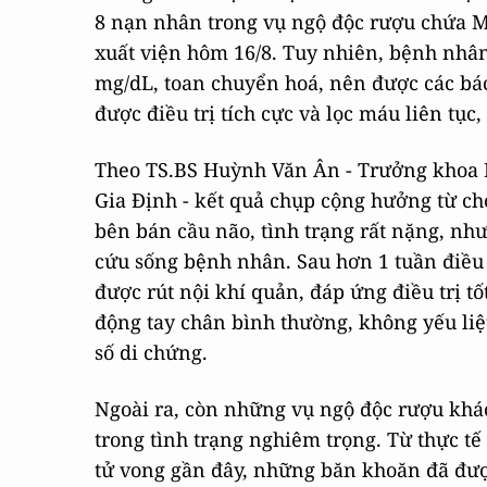
8 nạn nhân trong vụ ngộ độc rượu chứa Me
xuất viện hôm 16/8. Tuy nhiên, bệnh nhân
mg/dL, toan chuyển hoá, nên được các bác 
được điều trị tích cực và lọc máu liên t
Theo TS.BS Huỳnh Văn Ân - Trưởng khoa H
Gia Định - kết quả chụp cộng hưởng từ ch
bên bán cầu não, tình trạng rất nặng, nhưn
cứu sống bệnh nhân. Sau hơn 1 tuần điều 
được rút nội khí quản, đáp ứng điều trị tố
động tay chân bình thường, không yếu liệ
số di chứng.
Ngoài ra, còn những vụ ngộ độc rượu khá
trong tình trạng nghiêm trọng. Từ thực t
tử vong gần đây, những băn khoăn đã đư