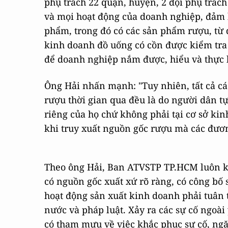
phụ trách 22 quận, huyện, 2 đội phụ trách
và mọi hoạt động của doanh nghiệp, đảm 
phẩm, trong đó có các sản phẩm rượu, từ 
kinh doanh đồ uống có cồn được kiểm tra 
để doanh nghiệp nắm được, hiểu và thực 
Ông Hải nhấn mạnh: "Tuy nhiên, tất cả c
rượu thời gian qua đều là do người dân tự
riêng của họ chứ không phải tại cơ sở ki
khi truy xuất nguồn gốc rượu mà các đươ
Theo ông Hải, Ban ATVSTP TP.HCM luôn k
có nguồn gốc xuất xứ rõ ràng, có công bố 
hoạt động sản xuất kinh doanh phải tuân 
nước và pháp luật. Xảy ra các sự cố ngoài
có tham mưu về việc khắc phục sự cố, ngăn