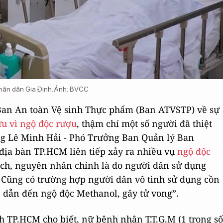
hân dân Gia Định. Ảnh: BVCC
 Ban An toàn Vệ sinh Thực phẩm (Ban ATVSTP) về sự
u vì ngộ độc rượu
, thậm chí một số người đã thiệt
ông Lê Minh Hải - Phó Trưởng Ban Quản lý Ban
địa bàn TP.HCM liên tiếp xảy ra nhiều vụ
ngộ độc
tích, nguyên nhân chính là do người dân sử dụng
 Cũng có trường hợp người dân vô tình sử dụng cồn
dẫn đến ngộ độc Methanol, gây tử vong”.
 TP.HCM cho biết, nữ bệnh nhân T.T.G.M (1 trong số