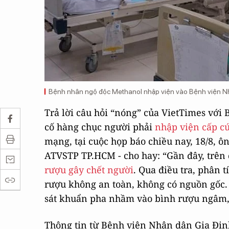
Bệnh nhân ngộ độc Methanol nhập viện vào Bệnh viện N
Trả lời câu hỏi “nóng” của VietTimes với
cố hàng chục người phải
nhập viện cấp cứ
mạng, tại cuộc họp báo chiều nay, 18/8, 
ATVSTP TP.HCM - cho hay: “Gần đây, trên 
rượu gây chết người
. Qua điều tra, phân 
rượu không an toàn, không có nguồn gốc.
sát khuẩn pha nhầm vào bình rượu ngâm, 
Thông tin từ Bệnh viện Nhân dân Gia Định