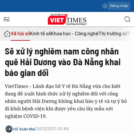
Đăng nhập
Xã hội số
Kinh tế số
Khoa học - Công nghệ
Thị trường số
Th
Sẽ xử lý nghiêm nam công nhân
quê Hải Dương vào Đà Nẵng khai
báo gian dối
VietTimes – Lãnh đạo Sở Y tế Đà Nẵng vừa cho biết
đang đề xuất hình thức xử lý nghiêm đối với công
nhân người Hải Dương không khai báo y tế và tự ý bỏ
đi khỏi bệnh viện khi được yêu cầu lấy mẫu xét
nghiệm COVID-19.
23/02/2021 03:44
Hồ Xuân Mai