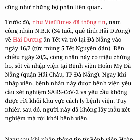
cũng như những bộ phận liên quan.
Trước đó,
như VietTimes đã thông tin
, nam
công nhân N.B.K (34 tuổi, quê tỉnh Hải Dương)
về
Hải Dương
ăn Tết và trở lại Đà Nẵng vào
ngày 16/2 (tức mùng 5 Tết Nguyên đán). Đến
chiều ngày 20/2, công nhân này có triệu chứng
ho, sốt và nhập viện tại Bệnh viện Hoàn Mỹ Đà
Nẵng (quận Hải Châu, TP Đà Nẵng). Ngay khi
nhập viện, bệnh nhân này được bệnh viện yêu
cầu xét nghiệm SARS-CoV-2 và yêu cầu không
được rời khỏi khu vực cách ly bệnh viện. Tuy
nhiên sau đó, người này đã không lấy mẫu xét
nghiệm mà rời khỏi bệnh viện.
Ngay sau khi nhận thông tin từ Bệnh viện Hoàn