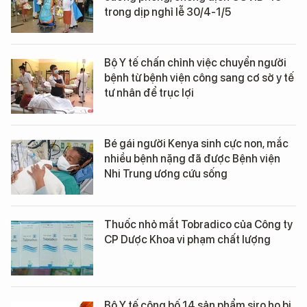
trong dịp nghỉ lễ 30/4-1/5
Bộ Y tế chấn chỉnh việc chuyển người
bệnh từ bệnh viện công sang cơ sở y tế
tư nhân để trục lợi
Bé gái người Kenya sinh cực non, mắc
nhiều bệnh nặng đã được Bệnh viện
Nhi Trung ương cứu sống
Thuốc nhỏ mắt Tobradico của Công ty
CP Dược Khoa vi phạm chất lượng
Bộ Y tế công bố 14 sản phẩm siro ho bị