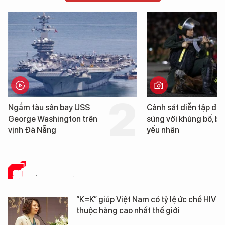
Ngắm tàu sân bay USS
Cảnh sát diễn tập đấ
George Washington trên
súng với khủng bố, bả
vịnh Đà Nẵng
yếu nhân
SỨC KHỎE 24H
“K=K” giúp Việt Nam có tỷ lệ ức chế HIV
thuộc hàng cao nhất thế giới