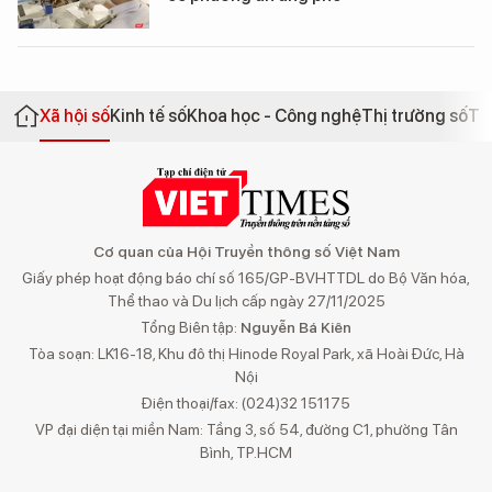
Xã hội số
Kinh tế số
Khoa học - Công nghệ
Thị trường số
Th
Cơ quan của Hội Truyền thông số Việt Nam
Giấy phép hoạt động báo chí số 165/GP-BVHTTDL do Bộ Văn hóa,
Thể thao và Du lịch cấp ngày 27/11/2025
Tổng Biên tập:
Nguyễn Bá Kiên
Tòa soạn: LK16-18, Khu đô thị Hinode Royal Park, xã Hoài Đức, Hà
Nội
Điện thoại/fax: (024)32 151175
VP đại diện tại miền Nam: Tầng 3, số 54, đường C1, phường Tân
Bình, TP.HCM