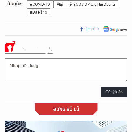
TỪ KHÓA:
#COVID-19
#lây nhiễm COVID-19 ở Hải Dương
#Đà Nẵng
Ý KIẾN CỦA BẠN
Gửi ý kiến
ĐỪNG BỎ LỠ