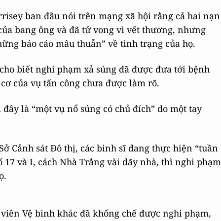
risey ban đầu nói trên mạng xã hội rằng cả hai nạn
của bang ông và đã tử vong vì vết thương, nhưng
hững báo cáo mâu thuẫn” về tình trạng của họ.
ho biết nghi phạm xả súng đã được đưa tới bệnh
 cơ của vụ tấn công chưa được làm rõ.
đây là “một vụ nổ súng có chủ đích” do một tay
Sở Cảnh sát Đô thị, các binh sĩ đang thực hiện “tuần
 17 và I, cách Nhà Trắng vài dãy nhà, thì nghi phạm
ọ.
nh viên Vệ binh khác đã khống chế được nghi phạm,