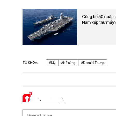
Công bố 50 quân đ
Nam xếp thứ mấy
TỪ KHÓA:
#Mỹ
#Nổ súng
#Donald Trump
Ý KIẾN CỦA BẠN