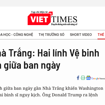
A HỌC - CÔNG NGHỆ
THỊ TRƯỜNG SỐ
SHORT VIDEO
THẾ 
 Trắng: Hai lính Vệ binh
h giữa ban ngày
ích giữa ban ngày gần Nhà Trắng khiến Washington
ai binh sĩ nguy kịch. Ông Donald Trump ra lệnh