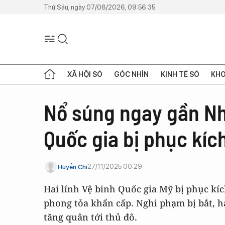
Thứ Sáu, ngày 07/08/2026, 09:56:35
XÃ HỘI SỐ
GÓC NHÌN
KINH TẾ SỐ
KHO
Nổ súng ngay gần Nhà
Quốc gia bị phục kíc
27/11/2025 00:29
Huyền Chi
Hai lính Vệ binh Quốc gia Mỹ bị phục k
phong tỏa khẩn cấp. Nghi phạm bị bắt, h
tăng quân tới thủ đô.