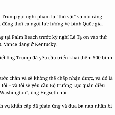
 Trump gọi nghi phạm là “thú vật” và nói rằng
”, đồng thời ca ngợi lực lượng Vệ binh Quốc gia.
g tại Palm Beach trước kỳ nghỉ Lễ Tạ ơn vào thứ
D. Vance đang ở Kentucky.
iết ông Trump đã yêu cầu triển khai thêm 500 binh
bước chân và sẽ không thể chấp nhận được, và đó là
 tôi – và tôi sẽ yêu cầu Bộ trưởng Lục quân điều
 Washington”, ông Hegseth nói.
ch vụ khẩn cấp đã phản ứng và đưa ba nạn nhân bị