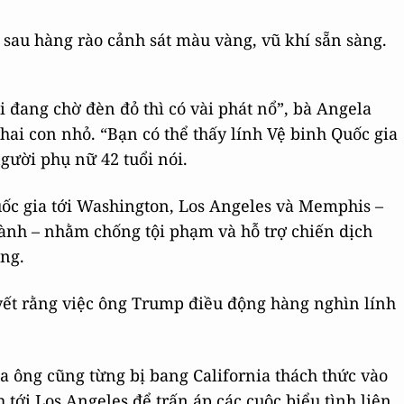
 sau hàng rào cảnh sát màu vàng, vũ khí sẵn sàng.
i đang chờ đèn đỏ thì có vài phát nổ”, bà Angela
 hai con nhỏ. “Bạn có thể thấy lính Vệ binh Quốc gia
người phụ nữ 42 tuổi nói.
ốc gia tới Washington, Los Angeles và Memphis –
nh – nhằm chống tội phạm và hỗ trợ chiến dịch
ng.
ết rằng việc ông Trump điều động hàng nghìn lính
a ông cũng từng bị bang California thách thức vào
 tới Los Angeles để trấn áp các cuộc biểu tình liên