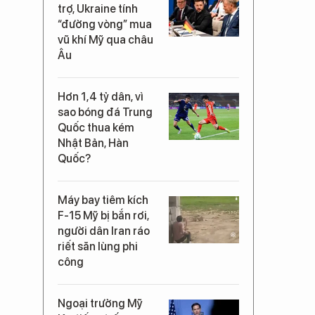
trợ, Ukraine tính
“đường vòng” mua
vũ khí Mỹ qua châu
Âu
Hơn 1,4 tỷ dân, vì
sao bóng đá Trung
Quốc thua kém
Nhật Bản, Hàn
Quốc?
Máy bay tiêm kích
F-15 Mỹ bị bắn rơi,
người dân Iran ráo
riết săn lùng phi
công
Ngoại trưởng Mỹ