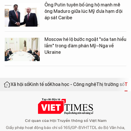
Ông Putin tuyên bố ủng hộ mạnh mẽ
ông Maduro giữa lúc Mỹ đưa hạm đội
áp sát Caribe
Moscow hé lộ bước ngoặt "xóa tan hiểu
lầm" trong đàm phán Mỹ–Nga về
Ukraine
Xã hội số
Kinh tế số
Khoa học - Công nghệ
Thị trường số
Th
Cơ quan của Hội Truyền thông số Việt Nam
Giấy phép hoạt động báo chí số 165/GP-BVHTTDL do Bộ Văn hóa,