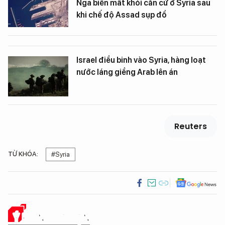
Nga biến mất khỏi căn cứ ở Syria sau
khi chế độ Assad sụp đổ
Israel điều binh vào Syria, hàng loạt
nước láng giềng Arab lên án
Reuters
TỪ KHÓA:
#Syria
Ý KIẾN CỦA BẠN