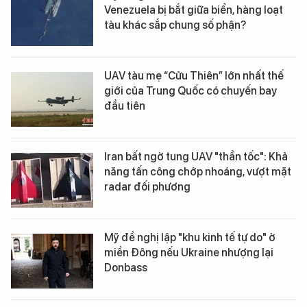
Venezuela bị bắt giữa biển, hàng loạt
tàu khác sắp chung số phận?
UAV tàu mẹ “Cửu Thiên” lớn nhất thế
giới của Trung Quốc có chuyến bay
đầu tiên
Iran bất ngờ tung UAV "thần tốc": Khả
năng tấn công chớp nhoáng, vượt mặt
radar đối phương
Mỹ đề nghị lập "khu kinh tế tự do" ở
miền Đông nếu Ukraine nhượng lại
Donbass