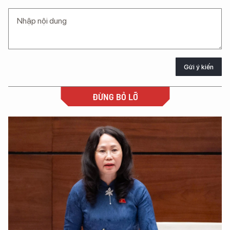
Gửi ý kiến
ĐỪNG BỎ LỠ