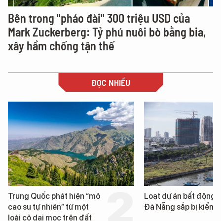
Bên trong "pháo đài" 300 triệu USD của
Mark Zuckerberg: Tỷ phú nuôi bò bằng bia,
xây hầm chống tận thế
ĐỌC NHIỀU
Trung Quốc phát hiện “mỏ
Loạt dự án bất động 
cao su tự nhiên” từ một
Đà Nẵng sắp bị kiểm t
loài cỏ dại mọc trên đất