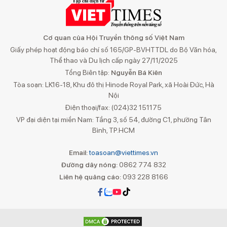
Cơ quan của Hội Truyền thông số Việt Nam
Giấy phép hoạt động báo chí số 165/GP-BVHTTDL do Bộ Văn hóa,
Thể thao và Du lịch cấp ngày 27/11/2025
Tổng Biên tập:
Nguyễn Bá Kiên
Tòa soạn: LK16-18, Khu đô thị Hinode Royal Park, xã Hoài Đức, Hà
Nội
Điện thoại/fax: (024)32 151175
VP đại diện tại miền Nam: Tầng 3, số 54, đường C1, phường Tân
Bình, TP.HCM
Email:
toasoan@viettimes.vn
Đường dây nóng:
0862 774 832
Liên hệ quảng cáo:
093 228 8166