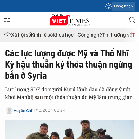
Đăng nhập
Xã hội số
Kinh tế số
Khoa học - Công nghệ
Thị trường số
Th
Các lực lượng được Mỹ và Thổ Nhĩ
Kỳ hậu thuẫn ký thỏa thuận ngừng
bắn ở Syria
Lực lượng SDF do người Kurd lãnh đạo đã đồng ý rút
khỏi Manbij sau một thỏa thuận do Mỹ làm trung gian.
11/12/2024 02:24
Huyền Chi