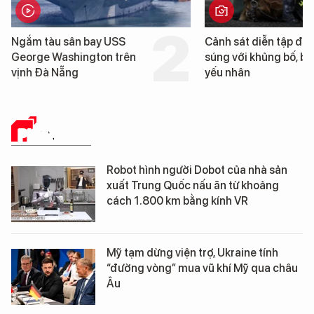
Ngắm tàu sân bay USS
Cảnh sát diễn tập đấ
George Washington trên
súng với khủng bố, bả
vịnh Đà Nẵng
yếu nhân
PHÂN TÍCH
Robot hình người Dobot của nhà sản
xuất Trung Quốc nấu ăn từ khoảng
cách 1.800 km bằng kính VR
Mỹ tạm dừng viện trợ, Ukraine tính
“đường vòng” mua vũ khí Mỹ qua châu
Âu