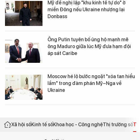
Mỹ đề nghị lập "khu kinh tế tự do" ở
miền Đông nếu Ukraine nhượng lại
Donbass
Ông Putin tuyên bố ủng hộ mạnh mẽ
ông Maduro giữa lúc Mỹ đưa hạm đội
áp sát Caribe
Moscow hé lộ bước ngoặt "xóa tan hiểu
lầm" trong đàm phán Mỹ–Nga về
Ukraine
Xã hội số
Kinh tế số
Khoa học - Công nghệ
Thị trường số
Th