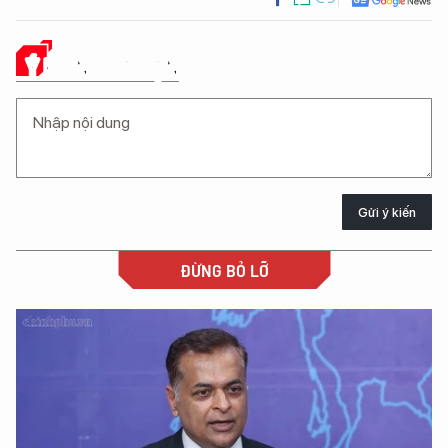
Ý KIẾN CỦA BẠN
Gửi ý kiến
ĐỪNG BỎ LỠ