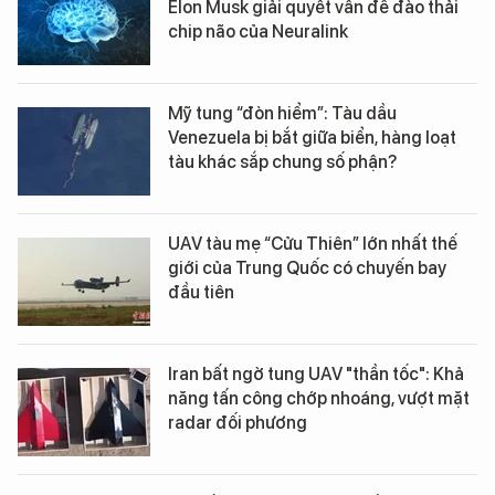
Elon Musk giải quyết vấn đề đào thải
chip não của Neuralink
Mỹ tung “đòn hiểm”: Tàu dầu
Venezuela bị bắt giữa biển, hàng loạt
tàu khác sắp chung số phận?
UAV tàu mẹ “Cửu Thiên” lớn nhất thế
giới của Trung Quốc có chuyến bay
đầu tiên
Iran bất ngờ tung UAV "thần tốc": Khả
năng tấn công chớp nhoáng, vượt mặt
radar đối phương