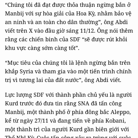
“Chúng tôi đã đạt được thỏa thuận ngừng bắn ở
Manbij với sự hòa giải của Hoa Kỳ, nhằm bảo vệ
an ninh và an toàn cho dân thường”, ông Abdi
viết trên X vào đầu giờ sáng 11/12. Ông nói thêm
rằng các chiến binh của SDF “sẽ được rút khỏi
khu vực càng sớm càng tốt”.
“Mục tiêu của chúng tôi là lệnh ngừng bắn trên
khắp Syria và tham gia vào một tiến trình chính
trị vì tương lai của đất nước”, ông Abdi viết.
Lực lượng SDF với thành phần chủ yếu là người
Kurd trước đó đưa tin rằng SNA đã tấn công
Manbij, một thành phố ở phía đông bắc Aleppo,
kể từ ngày 27/11 và đang tiến về phía Kobani,
một thành trì của người Kurd gần biên giới với
Thổ Nhĩ Kỳ. Cuộc tấn công xảy ra trùng với cuộc